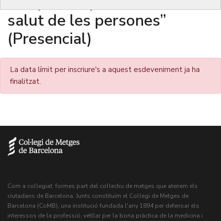
compartim per millorar la
salut de les persones”
(Presencial)
La data límit per inscriure's a aquest esdeveniment ja ha
finalitzat.
Com a col·legiat, formes part del col·lectiu de metges que atenem els
ciutadans de Barcelona. Junts constituïm el Col·legi de Metges de
Barcelona (CoMB), una institució fundada l'any 1894 per defensar els
interessos de la professió, vetllar per la bona pràctica de la medicina i