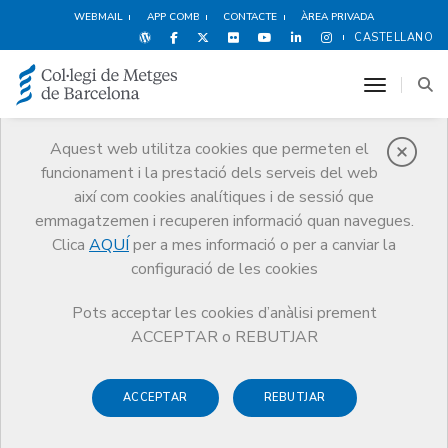
WEBMAIL
APP COMB
CONTACTE
ÀREA PRIVADA
CASTELLANO
toggle n
Aquest web utilitza cookies que permeten el
funcionament i la prestació dels serveis del web
Agenda
així com cookies analítiques i de sessió que
Comunicació
Agenda
Inscripció activitat
emmagatzemen i recuperen informació quan navegues.
Clica
AQUÍ
per a mes informació o per a canviar la
configuració de les cookies
Pots acceptar les cookies d’anàlisi prement
23a Jornada d'Estiu de la
ACCEPTAR o REBUTJAR
Professió Mèdica. Puigcerdà
ACCEPTAR
REBUTJAR
2025: “Fem xarxa: