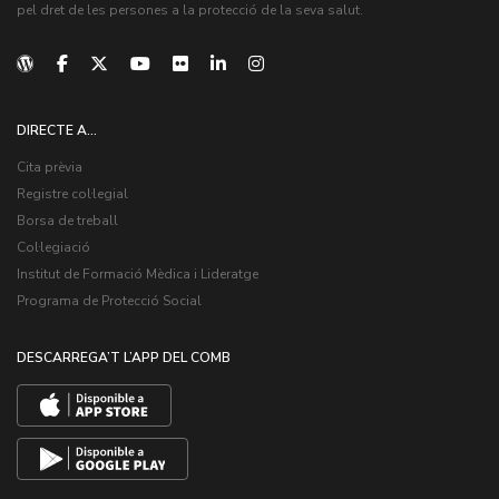
pel dret de les persones a la protecció de la seva salut.
DIRECTE A...
Cita prèvia
Registre col·legial
Borsa de treball
Col·legiació
Institut de Formació Mèdica i Lideratge
Programa de Protecció Social
DESCARREGA’T L’APP DEL COMB