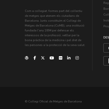
Regi
Bors
Com a col·legiat, formes part del col·lectiu
Col·
de metges que atenem els ciutadans de
Inst
Barcelona. Junts constituïm el Col·legi de
Metges de Barcelona (CoMB), una institució
Pro
fundada l'any 1894 per defensar els
interessos de la professió, vetllar per la
DES
bona pràctica de la medicina i pel dret de
les persones a la protecció de la seva salut.
© Col·legi Oficial de Metges de Barcelona