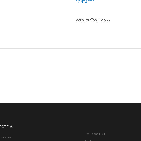
CONTACTE:
ECTE A...
Pòlissa RCP
 prèvia