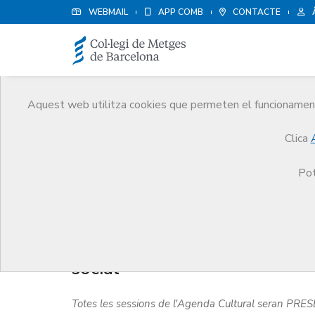
WEBMAIL
APP COMB
CONTACTE
Aquest web utilitza cookies que permeten el funcionament 
Agenda
Clica
Comunicació
Agenda
Impacte de la música en 
Pot
Impacte de la música en la sa
social
Totes les sessions de l'Agenda Cultural seran PRE