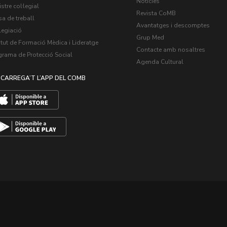
Notícies
stre col·legial
Revista CoMB
a de treball
Avantatges i descomptes
legiació
Grup Med
itut de Formació Mèdica i Lideratge
Contacte amb nosaltres
grama de Protecció Social
Agenda Cultural
CARREGA’T L’APP DEL COMB