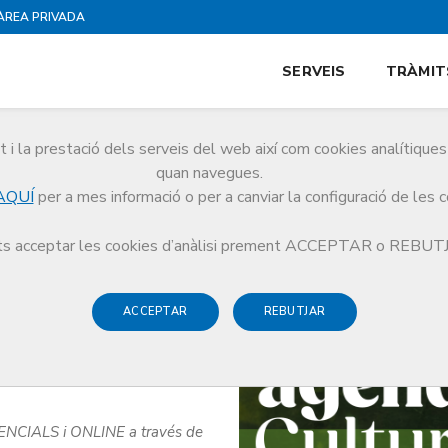
ÀREA PRIVADA
SERVEIS
TRÀMIT
i la prestació dels serveis del web així com cookies analítiqu
quan navegues.
AQUÍ
per a mes informació o per a canviar la configuració de les 
la salut individual i social
s acceptar les cookies d’anàlisi prement ACCEPTAR o REBU
ACCEPTAR
REBUTJAR
lut individual i
SENCIALS i ONLINE a través de