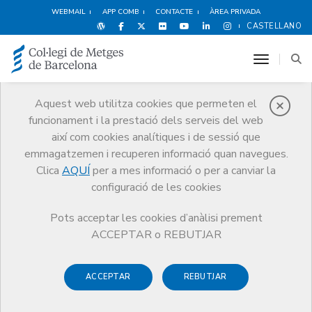
WEBMAIL
APP COMB
CONTACTE
ÀREA PRIVADA
CASTELLANO
toggle n
Aquest web utilitza cookies que permeten el
funcionament i la prestació dels serveis del web
Agenda
així com cookies analítiques i de sessió que
Comunicació
Agenda
I després de la sequera, què?
emmagatzemen i recuperen informació quan navegues.
Clica
AQUÍ
per a mes informació o per a canviar la
configuració de les cookies
Pots acceptar les cookies d’anàlisi prement
I després de la sequera, què?
ACCEPTAR o REBUTJAR
A càrrec de
Lorenzo Correa
, enginyer i exfuncionari de
ACCEPTAR
REBUTJAR
l’Agència Catalana de l’Aigua.