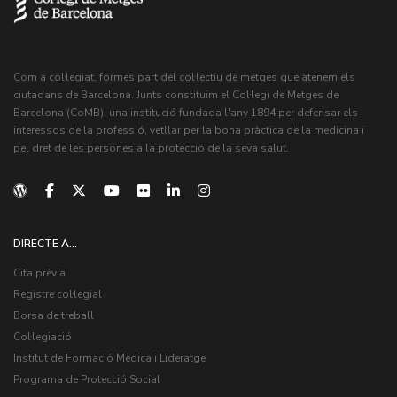
Com a col·legiat, formes part del col·lectiu de metges que atenem els
ciutadans de Barcelona. Junts constituïm el Col·legi de Metges de
Barcelona (CoMB), una institució fundada l'any 1894 per defensar els
interessos de la professió, vetllar per la bona pràctica de la medicina i
pel dret de les persones a la protecció de la seva salut.
DIRECTE A...
Cita prèvia
Registre col·legial
Borsa de treball
Col·legiació
Institut de Formació Mèdica i Lideratge
Programa de Protecció Social