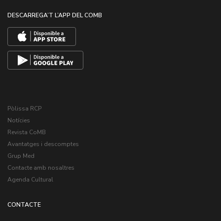
DESCARREGA’T L’APP DEL COMB
Pòlissa RCP
Notícies
Revista CoMB
Avantatges i descomptes
Grup Med
Contacte amb nosaltres
Agenda Cultural
CONTACTE