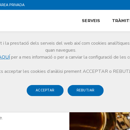
ÀREA PRIVADA
SERVEIS
TRÀMIT
i la prestació dels serveis del web així com cookies analítiqu
quan navegues.
AQUÍ
per a mes informació o per a canviar la configuració de les 
a de Mozart a l'òpera”
s acceptar les cookies d’anàlisi prement ACCEPTAR o REBU
ACCEPTAR
REBUTJAR
Mozart a l'òpera”
e.