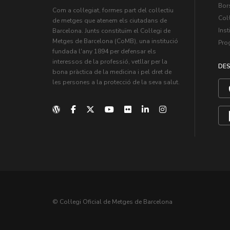
Bors
Com a col·legiat, formes part del col·lectiu
Col·
de metges que atenem els ciutadans de
Inst
Barcelona. Junts constituïm el Col·legi de
Metges de Barcelona (CoMB), una institució
Pro
fundada l'any 1894 per defensar els
interessos de la professió, vetllar per la
DES
bona pràctica de la medicina i pel dret de
les persones a la protecció de la seva salut.
© Col·legi Oficial de Metges de Barcelona