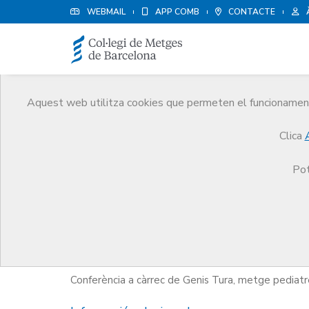
WEBMAIL
APP COMB
CONTACTE
Aquest web utilitza cookies que permeten el funcionament 
Agenda
Clica
Comunicació
Agenda
Conferència “Importànci
Pot
Conferència “Importància de 
Conferència a càrrec de Genis Tura, metge pediatr