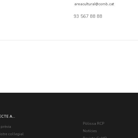
93 567 88 88
ECTE A...
Pòlissa RCP
 prèvia
Notícies
stre col·legial