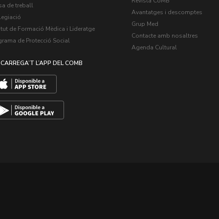
Revista CoMB
a de treball
Avantatges i descomptes
legiació
Grup Med
itut de Formació Mèdica i Lideratge
Contacte amb nosaltres
grama de Protecció Social
Agenda Cultural
CARREGA’T L’APP DEL COMB