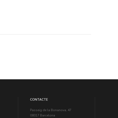
CONTACTE
Passeig de la Bonanova, 47
08017 Barcelona