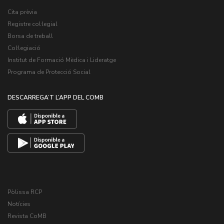
Cita prèvia
Registre col·legial
Borsa de treball
Col·legiació
Institut de Formació Mèdica i Lideratge
Programa de Protecció Social
DESCARREGA’T L’APP DEL COMB
Pòlissa RCP
Notícies
Revista CoMB