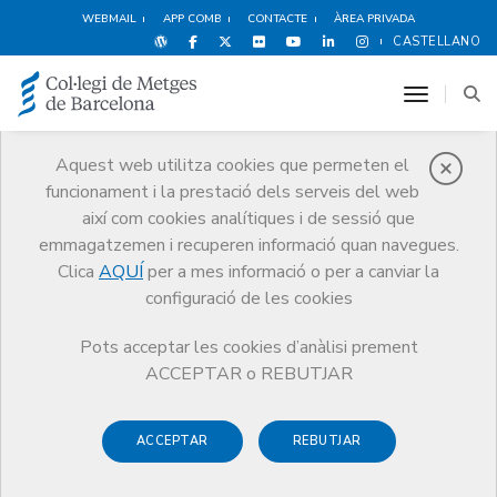
WEBMAIL
APP COMB
CONTACTE
ÀREA PRIVADA
CASTELLANO
toggle n
Aquest web utilitza cookies que permeten el
funcionament i la prestació dels serveis del web
Agenda
així com cookies analítiques i de sessió que
Comunicació
Agenda
emmagatzemen i recuperen informació quan navegues.
Alternatives de compra d'automòbils per la pròxima dècada
Clica
AQUÍ
per a mes informació o per a canviar la
configuració de les cookies
Pots acceptar les cookies d’anàlisi prement
ACCEPTAR o REBUTJAR
Alternatives de compra
d'automòbils per la pròxima
ACCEPTAR
REBUTJAR
dècada