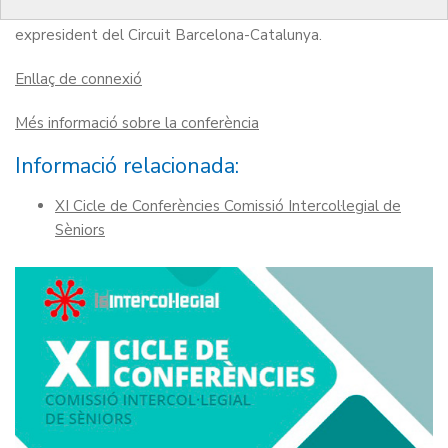
A càrrec de
Vicenç Aguilera
, enginyer industrial i
expresident del Circuit Barcelona-Catalunya.
Enllaç de connexió
Més informació sobre la conferència
Informació relacionada:
XI Cicle de Conferències Comissió Intercol·legial de
Sèniors