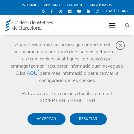
WEBMAIL
APP COMB
CONTACTE
ÀREA PRIVADA
CASTELLANO
toggle n
Aquest web utilitza cookies que permeten el
funcionament i la prestació dels serveis del web
Agenda
així com cookies analítiques i de sessió que
Comunicació
Agenda
emmagatzemen i recuperen informació quan navegues.
Acte de la Professió Mèdica del Berguedà
Clica
AQUÍ
per a mes informació o per a canviar la
configuració de les cookies
Pots acceptar les cookies d’anàlisi prement
ACCEPTAR o REBUTJAR
Acte de la Professió Mèdica
del Berguedà
ACCEPTAR
REBUTJAR
20.00 h Benvinguda. Presentació d’informacions