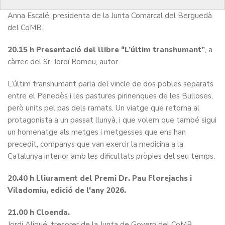
col·legials d’interès i actualitat.
Anna Escalé, presidenta de la Junta Comarcal del Berguedà
del CoMB.
20.15 h Presentació del llibre “L’últim transhumant”
, a
càrrec del Sr. Jordi Romeu, autor.
L’últim transhumant parla del vincle de dos pobles separats
entre el Penedès i les pastures pirinenques de les Bulloses,
però units pel pas dels ramats. Un viatge que retorna al
protagonista a un passat llunyà, i que volem que també sigui
un homenatge als metges i metgesses que ens han
precedit, companys que van exercir la medicina a la
Catalunya interior amb les dificultats pròpies del seu temps.
20.40 h Lliurament del Premi Dr. Pau Florejachs i
Viladomiu, edició de l’any 2026.
21.00 h Cloenda.
Jordi Aligué, tresorer de la Junta de Govern del CoMB