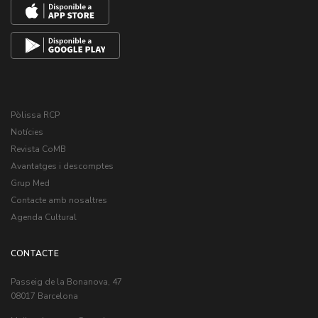
Pòlissa RCP
Notícies
Revista CoMB
Avantatges i descomptes
Grup Med
Contacte amb nosaltres
Agenda Cultural
CONTACTE
Passeig de la Bonanova, 47
08017 Barcelona