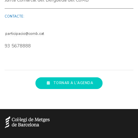
Junta Comarcal del Berguedà del CoMB
CONTACTE:
93 5678888
TORNAR A L'AGENDA