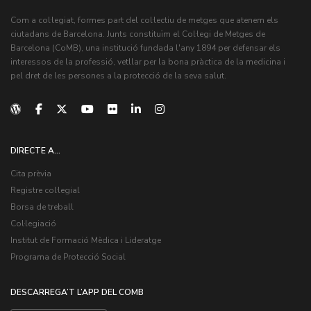
Com a col·legiat, formes part del col·lectiu de metges que atenem els
ciutadans de Barcelona. Junts constituïm el Col·legi de Metges de
Barcelona (CoMB), una institució fundada l'any 1894 per defensar els
interessos de la professió, vetllar per la bona pràctica de la medicina i
pel dret de les persones a la protecció de la seva salut.
DIRECTE A...
Cita prèvia
Registre col·legial
Borsa de treball
Col·legiació
Institut de Formació Mèdica i Lideratge
Programa de Protecció Social
DESCARREGA’T L’APP DEL COMB