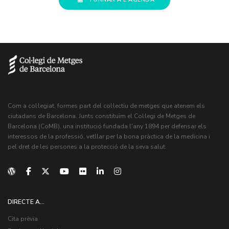
Com a col·legiat, formes part del col·lectiu de metges que atenem els
ciutadans de Barcelona. Junts constituïm el Col·legi de Metges de
Barcelona (CoMB), una institució fundada l'any 1894 per defensar els
interessos de la professió, vetllar per la bona pràctica de la medicina i
pel dret de les persones a la protecció de la seva salut.
DIRECTE A...
Cita prèvia