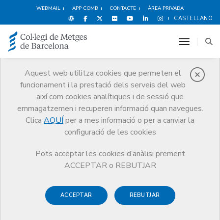
WEBMAIL
APP COMB
CONTACTE
ÀREA PRIVADA
CASTELLANO
toggle n
Aquest web utilitza cookies que permeten el
funcionament i la prestació dels serveis del web
Agenda
així com cookies analítiques i de sessió que
Comunicació
Agenda
emmagatzemen i recuperen informació quan navegues.
1a Jornada de ciència i tecnologia per al desenvolupament humà
Clica
AQUÍ
per a mes informació o per a canviar la
configuració de les cookies
Pots acceptar les cookies d’anàlisi prement
ACCEPTAR o REBUTJAR
1a Jornada de ciència i
tecnologia per al
ACCEPTAR
REBUTJAR
desenvolupament humà