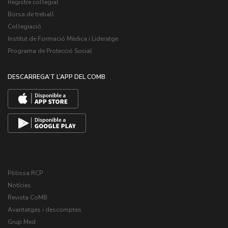
Registre col·legial
Borsa de treball
Col·legiació
Institut de Formació Mèdica i Lideratge
Programa de Protecció Social
DESCARREGA’T L’APP DEL COMB
Pòlissa RCP
Notícies
Revista CoMB
Avantatges i descomptes
Grup Med