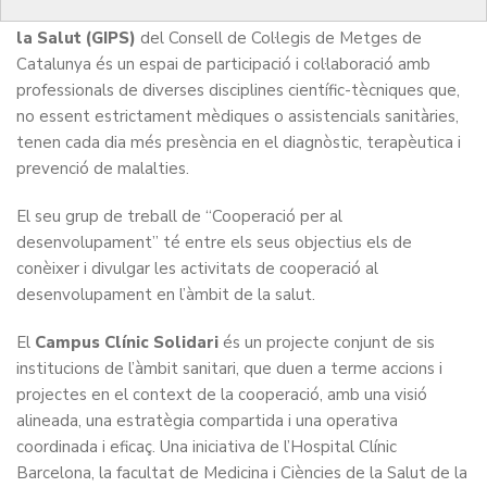
El
Grup Interdisciplinari de Professionals vinculats amb
la Salut (GIPS)
del Consell de Col·legis de Metges de
Catalunya és un espai de participació i col·laboració amb
professionals de diverses disciplines científic-tècniques que,
no essent estrictament mèdiques o assistencials sanitàries,
tenen cada dia més presència en el diagnòstic, terapèutica i
prevenció de malalties.
El seu grup de treball de “Cooperació per al
desenvolupament” té entre els seus objectius els de
conèixer i divulgar les activitats de cooperació al
desenvolupament en l’àmbit de la salut.
El
Campus Clínic Solidari
és un projecte conjunt de sis
institucions de l’àmbit sanitari, que duen a terme accions i
projectes en el context de la cooperació, amb una visió
alineada, una estratègia compartida i una operativa
coordinada i eficaç. Una iniciativa de l’Hospital Clínic
Barcelona, la facultat de Medicina i Ciències de la Salut de la