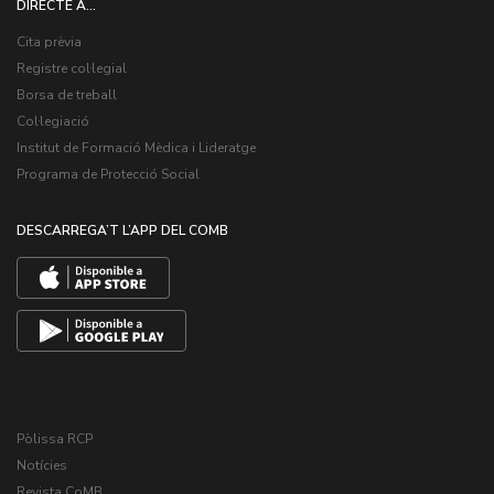
DIRECTE A...
Cita prèvia
Registre col·legial
Borsa de treball
Col·legiació
Institut de Formació Mèdica i Lideratge
Programa de Protecció Social
DESCARREGA’T L’APP DEL COMB
Pòlissa RCP
Notícies
Revista CoMB