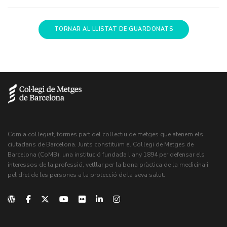
TORNAR AL LLISTAT DE GUARDONATS
Com a col·legiat, formes part del col·lectiu de metges que atenem els
ciutadans de Barcelona. Junts constituïm el Col·legi de Metges de
Barcelona (CoMB), una institució fundada l'any 1894 per defensar els
interessos de la professió, vetllar per la bona pràctica de la medicina i
pel dret de les persones a la protecció de la seva salut.