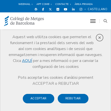
WEBMAIL
APP COMB
CONTACTE
ÀREA PRIVADA
CASTELLANO
toggle n
Aquest web utilitza cookies que permeten el
funcionament i la prestació dels serveis del web
Premis
així com cookies analítiques i de sessió que
El CoMB
Premis
Guardonat Edició 2012
emmagatzemen i recuperen informació quan navegues.
Clica
AQUÍ
per a mes informació o per a canviar la
configuració de les cookies
Pots acceptar les cookies d’anàlisi prement
Guardonat Edició 2012
ACCEPTAR o REBUTJAR
ACCEPTAR
REBUTJAR