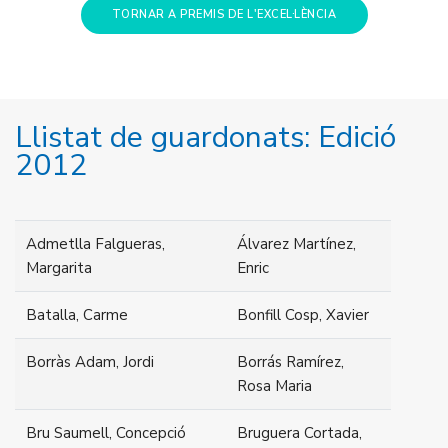
TORNAR A PREMIS DE L'EXCEL·LÈNCIA
Llistat de guardonats: Edició
2012
Admetlla Falgueras,
Álvarez Martínez,
Margarita
Enric
Batalla, Carme
Bonfill Cosp, Xavier
Borràs Adam, Jordi
Borrás Ramírez,
Rosa Maria
Bru Saumell, Concepció
Bruguera Cortada,