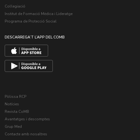
Col·legiació
Institut de Formació Mèdica i Lideratge
Programa de Protecció Social
DESCARREGA’T L’APP DEL COMB
Pòlissa RCP
Notícies
Revista CoMB
Avantatges i descomptes
Grup Med
Contacte amb nosaltres