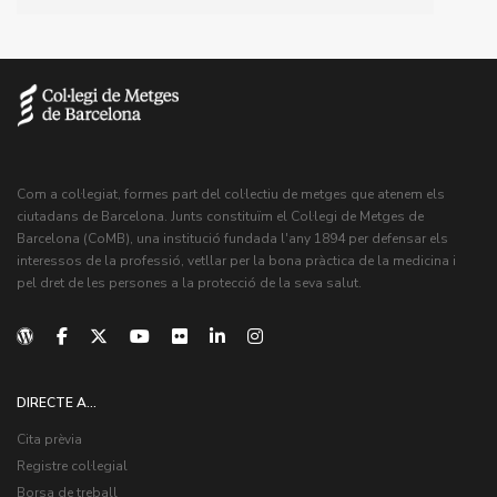
Com a col·legiat, formes part del col·lectiu de metges que atenem els
ciutadans de Barcelona. Junts constituïm el Col·legi de Metges de
Barcelona (CoMB), una institució fundada l'any 1894 per defensar els
interessos de la professió, vetllar per la bona pràctica de la medicina i
pel dret de les persones a la protecció de la seva salut.
DIRECTE A...
Cita prèvia
Registre col·legial
Borsa de treball