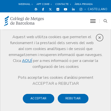
WEBMAIL
APP COMB
CONTACTE
ÀREA PRIVADA
CASTELLANO
toggle n
Aquest web utilitza cookies que permeten el
funcionament i la prestació dels serveis del web
Premis
així com cookies analítiques i de sessió que
El CoMB
Premis
Premis Edició 2012
emmagatzemen i recuperen informació quan navegues.
Clica
AQUÍ
per a mes informació o per a canviar la
configuració de les cookies
Pots acceptar les cookies d’anàlisi prement
Premis Edició 2012
ACCEPTAR o REBUTJAR
ACCEPTAR
REBUTJAR
Acte de lliurament