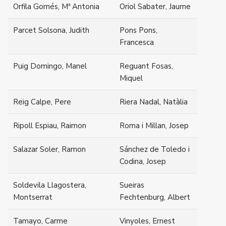
Orfila Gornés, Mª Antonia
Oriol Sabater, Jaume
Parcet Solsona, Judith
Pons Pons,
Francesca
Puig Domingo, Manel
Reguant Fosas,
Miquel
Reig Calpe, Pere
Riera Nadal, Natàlia
Ripoll Espiau, Raimon
Roma i Millan, Josep
Salazar Soler, Ramon
Sánchez de Toledo i
Codina, Josep
Soldevila Llagostera,
Sueiras
Montserrat
Fechtenburg, Albert
Tamayo, Carme
Vinyoles, Ernest