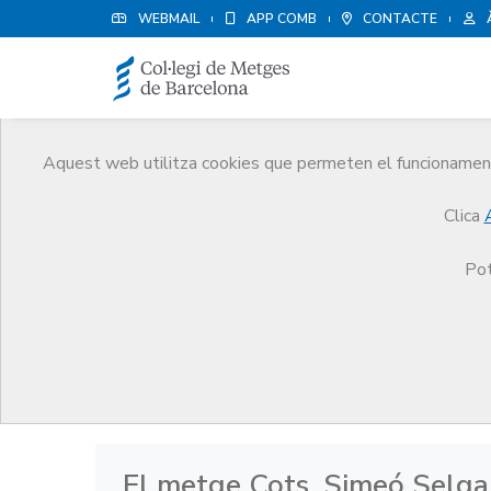
WEBMAIL
APP COMB
CONTACTE
Aquest web utilitza cookies que permeten el funcionament 
Història
Clica
El CoMB
Història
Arxiu Històric de les Ciències
Pot
Arxiu Històric de les Ci
El metge Cots, Simeó Selga