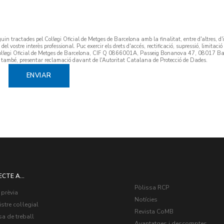
in tractades pel Col·legi Oficial de Metges de Barcelona amb la finalitat, entre d'altres, d
del vostre interès professional. Puc exercir els drets d'accés, rectificació, supressió, limitació 
Col·legi Oficial de Metges de Barcelona, CIF Q 0866001A, Passeig Bonanova 47, 08017 Ba
, també, presentar reclamació davant de l'Autoritat Catalana de Protecció de Dades.
ECTE A...
Pòlissa RCP
 prèvia
Notícies
stre col·legial
Revista CoMB
a de treball
Avantatges i descomptes