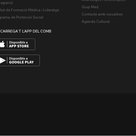
legiació
Grup Med
itut de Formació Mèdica i Lideratge
Contacte amb nosaltres
grama de Protecció Social
Agenda Cultural
CARREGA’T L’APP DEL COMB