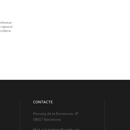
'informar-
i oposició
rcelona,
CONTACTE
Passeig de la Bonanova, 47
08017 Barcelona
Mail:
col.metges