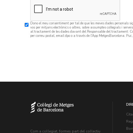
Dono el meu consentiment per tal de que les meves dades personals sigu
vos per mitjans electrònics o altres, sobre assumptes col·legials i serveis 
al tractament de les dades davant del Responsable del tractament: 
per correu postal, email dpo o a través de l'App MetgesBarcelona. Puc
DIR
Cita
Regi
Bors
Com a col·legiat, formes part del col·lectiu