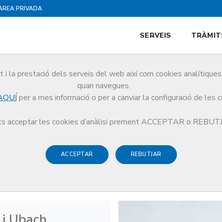
ÀREA PRIVADA
SERVEIS
TRÀMIT
i la prestació dels serveis del web així com cookies analítiqu
quan navegues.
AQUÍ
per a mes informació o per a canviar la configuració de les 
 de la Salut
s acceptar les cookies d’anàlisi prement ACCEPTAR o REBU
ACCEPTAR
REBUTJAR
ències de la Salut
 i Ubach