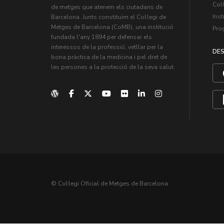
Col·
de metges que atenem els ciutadans de
Inst
Barcelona. Junts constituïm el Col·legi de
Metges de Barcelona (CoMB), una institució
Pro
fundada l'any 1894 per defensar els
interessos de la professió, vetllar per la
DES
bona pràctica de la medicina i pel dret de
les persones a la protecció de la seva salut.
© Col·legi Oficial de Metges de Barcelona