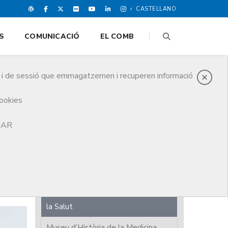
CASTELLANO
S
COMUNICACIÓ
EL COMB
es i de sessió que emmagatzemen i recuperen informació
cookies
TJAR
Any commemoratiu
Col·lecció de Nadales
Exposicions
Arxiu històric de les Ciències de
la Salut
Museu d’Història de la Medicina