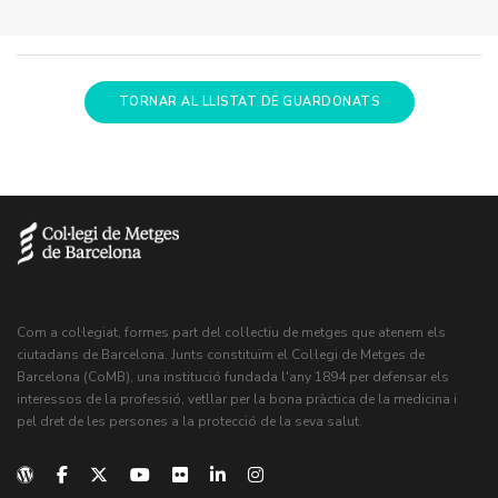
TORNAR AL LLISTAT DE GUARDONATS
Com a col·legiat, formes part del col·lectiu de metges que atenem els
ciutadans de Barcelona. Junts constituïm el Col·legi de Metges de
Barcelona (CoMB), una institució fundada l'any 1894 per defensar els
interessos de la professió, vetllar per la bona pràctica de la medicina i
pel dret de les persones a la protecció de la seva salut.