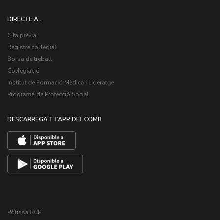
DIRECTE A...
Cita prèvia
Registre col·legial
Borsa de treball
Col·legiació
Institut de Formació Mèdica i Lideratge
Programa de Protecció Social
DESCARREGA’T L’APP DEL COMB
Pòlissa RCP