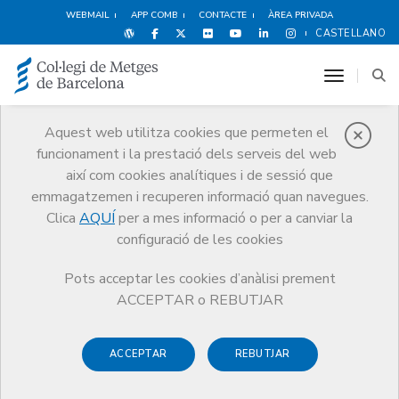
WEBMAIL
APP COMB
CONTACTE
ÀREA PRIVADA
CASTELLANO
toggle n
Aquest web utilitza cookies que permeten el
funcionament i la prestació dels serveis del web
Premis
així com cookies analítiques i de sessió que
El CoMB
Premis
Guardonat Edició 2005
emmagatzemen i recuperen informació quan navegues.
Clica
AQUÍ
per a mes informació o per a canviar la
configuració de les cookies
Pots acceptar les cookies d’anàlisi prement
Guardonat Edició 2005
ACCEPTAR o REBUTJAR
ACCEPTAR
REBUTJAR