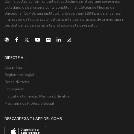
Com a col·legiat, formes part del col·lectiu de metges que atenem els
ciutadans de Barcelona. Junts constituïm el Col·legi de Metges de
Barcelona (CoMB), una institució fundada l'any 1894 per defensar els
interessos de la professió, vetllar per la bona pràctica de la medicina i
pel dret de les persones a la protecció de la seva salut.
DIRECTE A...
Cita prèvia
Registre col·legial
Borsa de treball
Col·legiació
Institut de Formació Mèdica i Lideratge
Programa de Protecció Social
DESCARREGA’T L’APP DEL COMB