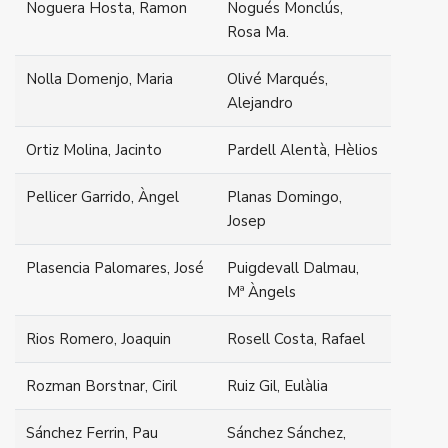
Noguera Hosta, Ramon
Nogués Monclús,
Rosa Ma.
Nolla Domenjo, Maria
Olivé Marqués,
Alejandro
Ortiz Molina, Jacinto
Pardell Alentà, Hèlios
Pellicer Garrido, Àngel
Planas Domingo,
Josep
Plasencia Palomares, José
Puigdevall Dalmau,
Mª Àngels
Rios Romero, Joaquin
Rosell Costa, Rafael
Rozman Borstnar, Ciril
Ruiz Gil, Eulàlia
Sánchez Ferrin, Pau
Sánchez Sánchez,