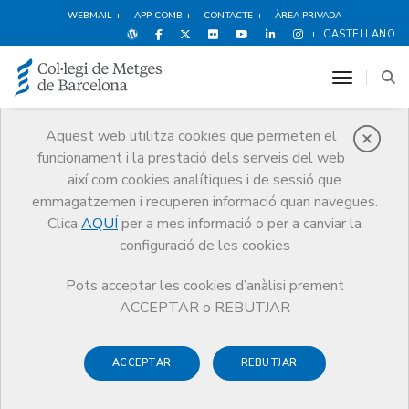
WEBMAIL
APP COMB
CONTACTE
ÀREA PRIVADA
CASTELLANO
toggle n
Aquest web utilitza cookies que permeten el
funcionament i la prestació dels serveis del web
Premis
així com cookies analítiques i de sessió que
El CoMB
Premis
Premis Edició 2005
emmagatzemen i recuperen informació quan navegues.
Clica
AQUÍ
per a mes informació o per a canviar la
configuració de les cookies
Pots acceptar les cookies d’anàlisi prement
Premis Edició 2005
ACCEPTAR o REBUTJAR
ACCEPTAR
REBUTJAR
TORNAR A PREMIS DE L'EXCEL·LÈNCIA