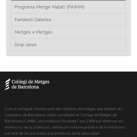
Programa Metge Malalt (PAIMM)
Fundació Galatea
Metges x Metges
Grup Janus
Com a col·legiat, formes part del col·lectiu de metges que atenem els
ciutadans de Barcelona. Junts constituïm el Col·legi de Metges de
Barcelona (CoMB), una institució fundada l'any 1894 per defensar els
interessos de la professió, vetllar per la bona pràctica de la medicina i
pel dret de les persones a la protecció de la seva salut.