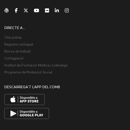
DIRECTE A...
Cita prèvia
Registre col·legial
Borsa de treball
Col·legiació
Institut de Formació Mèdica i Lideratge
Programa de Protecció Social
DESCARREGA’T L’APP DEL COMB