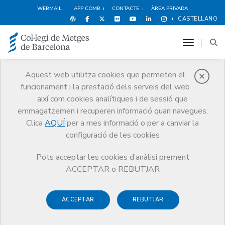
WEBMAIL
APP COMB
CONTACTE
ÀREA PRIVADA
CASTELLANO
toggle n
Aquest web utilitza cookies que permeten el
funcionament i la prestació dels serveis del web
Salut del metge
així com cookies analítiques i de sessió que
Serveis
Salut i benestar del metge
La salut del metge
emmagatzemen i recuperen informació quan navegues.
Clica
AQUÍ
per a mes informació o per a canviar la
configuració de les cookies
Pots acceptar les cookies d’anàlisi prement
La salut del metge
ACCEPTAR o REBUTJAR
La millor atenció, serveis i
ACCEPTAR
REBUTJAR
recursos per a un exercici