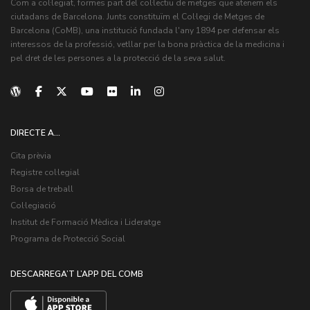
Com a col·legiat, formes part del col·lectiu de metges que atenem els
ciutadans de Barcelona. Junts constituïm el Col·legi de Metges de
Barcelona (CoMB), una institució fundada l'any 1894 per defensar els
interessos de la professió, vetllar per la bona pràctica de la medicina i
pel dret de les persones a la protecció de la seva salut.
DIRECTE A...
Cita prèvia
Registre col·legial
Borsa de treball
Col·legiació
Institut de Formació Mèdica i Lideratge
Programa de Protecció Social
DESCARREGA’T L’APP DEL COMB