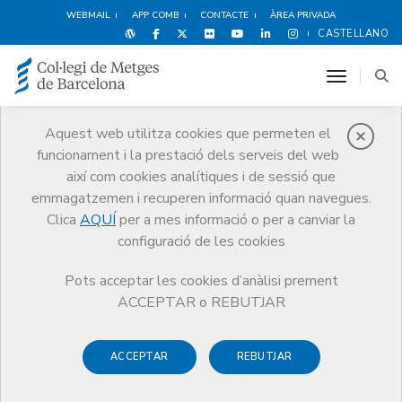
WEBMAIL
APP COMB
CONTACTE
ÀREA PRIVADA
CASTELLANO
toggle n
Aquest web utilitza cookies que permeten el
funcionament i la prestació dels serveis del web
Registre
així com cookies analítiques i de sessió que
Serveis
Registre
emmagatzemen i recuperen informació quan navegues.
Verificació col·legiació per a centres sanitaris / organitzacions
Clica
AQUÍ
per a mes informació o per a canviar la
configuració de les cookies
Pots acceptar les cookies d’anàlisi prement
ACCEPTAR o REBUTJAR
Verificació col·legiació per a
centres sanitaris /
ACCEPTAR
REBUTJAR
organitzacions