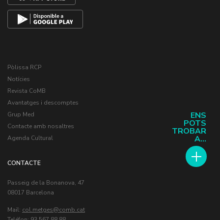
Pòlissa RCP
Notícies
Revista CoMB
Avantatges i descomptes
ENS
Grup Med
POTS
Contacte amb nosaltres
TROBAR
A...
Agenda Cultural
CONTACTE
Passeig de la Bonanova, 47
08017 Barcelona
Mail:
col.metges
Teléfon: 93 567 88 88