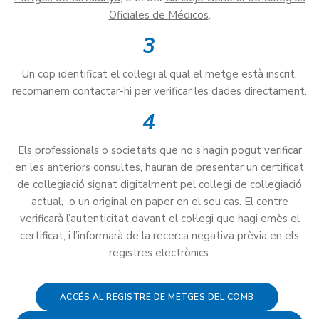
Oficiales de Médicos
.
3
Un cop identificat el col·legi al qual el metge està inscrit,
recomanem contactar-hi per verificar les dades directament.
4
Els professionals o societats que no s’hagin pogut verificar
en les anteriors consultes, hauran de presentar un certificat
de col·legiació signat digitalment pel col·legi de col·legiació
actual, o un original en paper en el seu cas. El centre
verificarà l’autenticitat davant el col·legi que hagi emès el
certificat, i l’informarà de la recerca negativa prèvia en els
registres electrònics.
ACCÉS AL REGISTRE DE METGES DEL COMB