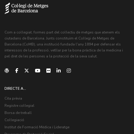
Com a col·legiat, formes part del col·lectiu de metges que atenem els
ciutadans de Barcelona. Junts constituïm el Col·legi de Metges de
Barcelona (CoMB), una institució fundada l'any 1894 per defensar els
interessos de la professió, vetllar per la bona pràctica de la medicina i
pel dret de les persones a la protecció de la seva salut.
DIRECTE A...
Cita prèvia
Registre col·legial
Borsa de treball
Col·legiació
Institut de Formació Mèdica i Lideratge