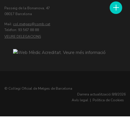
Passeig de la Bonanova, 47
08017 Barcelona
Mail:
col.metges
Teléfon: 93 567 88 88
VEURE DELEGACIONS
© Col·legi Oficial de Metges de Barcelona
Darrera actualització:
8/8/2026
Avís legal
|
Política de Cookies