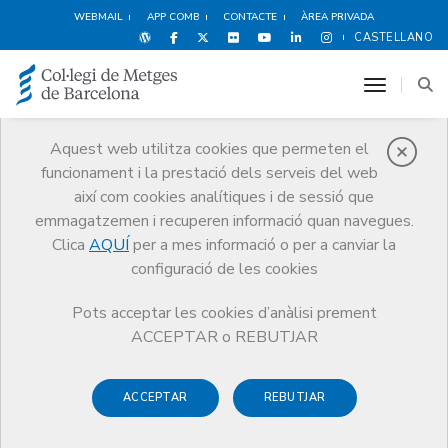
WEBMAIL
APP COMB
CONTACTE
ÀREA PRIVADA
CASTELLANO
toggle n
Aquest web utilitza cookies que permeten el
funcionament i la prestació dels serveis del web
Innovació i
així com cookies analítiques i de sessió que
emprenedoria
emmagatzemen i recuperen informació quan navegues.
Serveis
Exercici
Innovació i emprenedoria
Clica
AQUÍ
per a mes informació o per a canviar la
configuració de les cookies
Pots acceptar les cookies d’anàlisi prement
ACCEPTAR o REBUTJAR
Col·laboració entre el CoMB i
el Col·legi d’Economistes de
ACCEPTAR
REBUTJAR
Catalunya