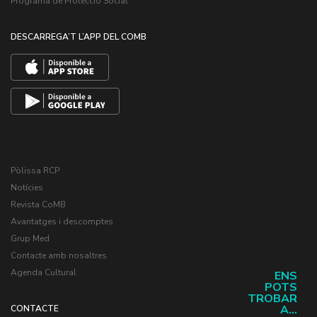
Programa de Protecció Social
DESCARREGA’T L’APP DEL COMB
Pòlissa RCP
Notícies
Revista CoMB
Avantatges i descomptes
Grup Med
Contacte amb nosaltres
Agenda Cultural
ENS
POTS
TROBAR
A...
CONTACTE