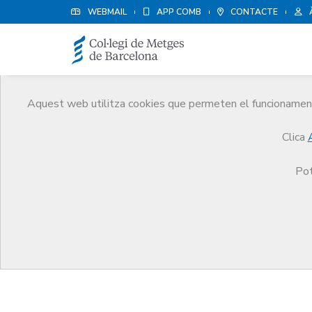
WEBMAIL
APP COMB
CONTACTE
Aquest web utilitza cookies que permeten el funcionament 
Condicions legals App / 
Clica
Inici
Condicions legals App
Pot
Abans de sol·licitar el servei, Vostè (en endavant, "
legals i tècniques d'ús del servei", es considera ac