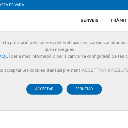
ÀREA PRIVADA
SERVEIS
TRÀMIT
i la prestació dels serveis del web així com cookies analítiqu
Política de Privacitat
quan navegues.
AQUÍ
per a mes informació o per a canviar la configuració de les 
s acceptar les cookies d’anàlisi prement ACCEPTAR o REBU
ACCEPTAR
REBUTJAR
l'usuari") ha de llegir i acceptar aquestes condicions d'ús. L'activa
ceptació de les condicions legals d'ús, d'acord amb la legislació vig