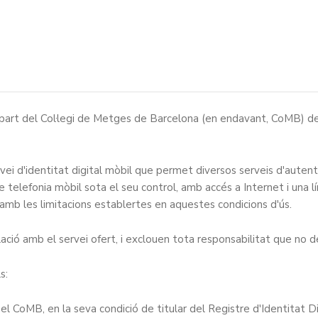
part del Col·legi de Metges de Barcelona (en endavant, CoMB) del 
rvei d'identitat digital mòbil que permet diversos serveis d'autentic
e telefonia mòbil sota el seu control, amb accés a Internet i una lí
i amb les limitacions establertes en aquestes condicions d'ús.
ió amb el servei ofert, i exclouen tota responsabilitat que no deri
s:
s el CoMB, en la seva condició de titular del Registre d'Identitat 