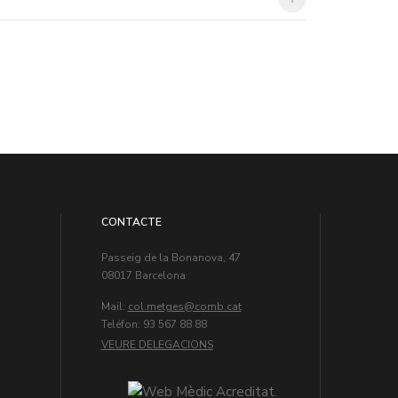
CONTACTE
Passeig de la Bonanova, 47
08017 Barcelona
Mail:
col.metges
Teléfon: 93 567 88 88
VEURE DELEGACIONS