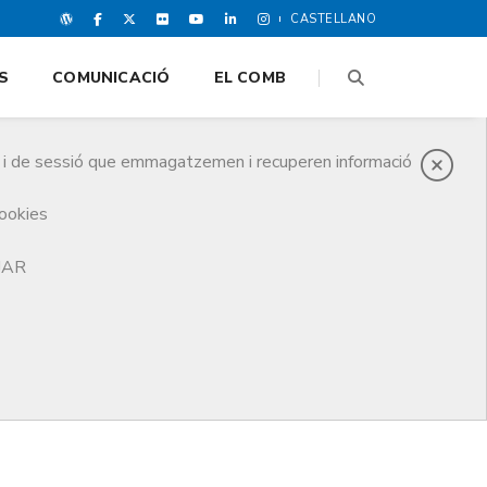
CASTELLANO
S
COMUNICACIÓ
EL COMB
es i de sessió que emmagatzemen i recuperen informació
cookies
TJAR
ció del control "He llegit i accepto les condicions
ent.