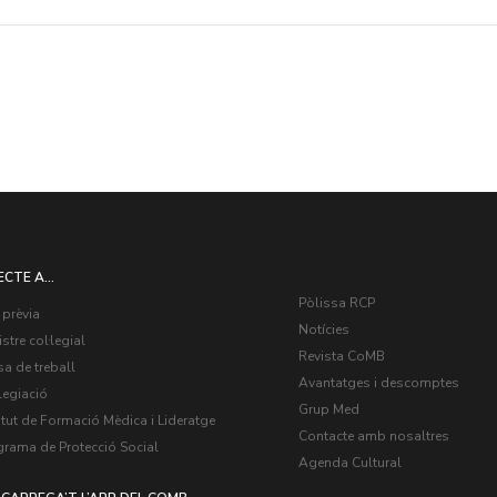
ECTE A...
Pòlissa RCP
 prèvia
Notícies
stre col·legial
Revista CoMB
a de treball
Avantatges i descomptes
legiació
Grup Med
itut de Formació Mèdica i Lideratge
Contacte amb nosaltres
grama de Protecció Social
Agenda Cultural