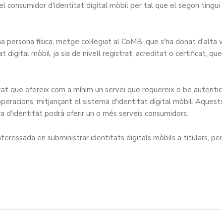
 el consumidor d'identitat digital mòbil per tal que el segon tingui 
 una persona física, metge col·legiat al CoMB, que s'ha donat d'alta
digital mòbil, ja sia de nivell registrat, acreditat o certificat, que
tat que ofereix com a mínim un servei que requereix o be autenticar
peracions, mitjançant el sistema d'identitat digital mòbil. Aque
a d'identitat podrà oferir un o més serveis consumidors.
nteressada en subministrar identitats digitals mòbils a titulars, p