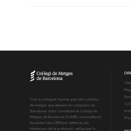
DIR
Cita
Regi
Bors
Com a col·legiat, formes part del col·lectiu
Col·
de metges que atenem els ciutadans de
Inst
Barcelona. Junts constituïm el Col·legi de
Metges de Barcelona (CoMB), una institució
Pro
fundada l'any 1894 per defensar els
interessos de la professió, vetllar per la