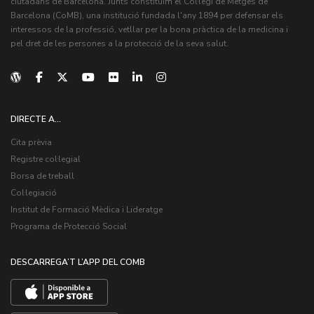
ciutadans de Barcelona. Junts constituïm el Col·legi de Metges de
Barcelona (CoMB), una institució fundada l'any 1894 per defensar els
interessos de la professió, vetllar per la bona pràctica de la medicina i
pel dret de les persones a la protecció de la seva salut.
DIRECTE A...
Cita prèvia
Registre col·legial
Borsa de treball
Col·legiació
Institut de Formació Mèdica i Lideratge
Programa de Protecció Social
DESCARREGA’T L’APP DEL COMB