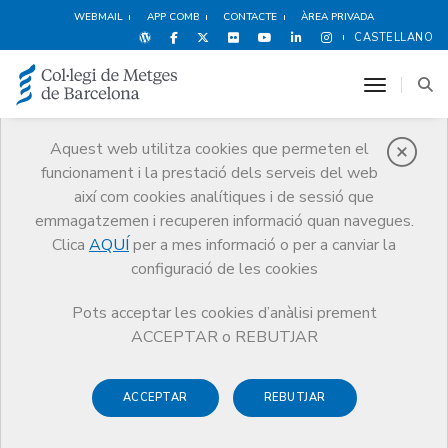
WEBMAIL
APP COMB
CONTACTE
ÀREA PRIVADA
CASTELLANO
toggle n
Aquest web utilitza cookies que permeten el
funcionament i la prestació dels serveis del web
Agenda
així com cookies analítiques i de sessió que
Comunicació
Agenda
emmagatzemen i recuperen informació quan navegues.
La salut com a palanca per avançar cap a la descarbonització
Clica
AQUÍ
per a mes informació o per a canviar la
configuració de les cookies
Pots acceptar les cookies d’anàlisi prement
ACCEPTAR o REBUTJAR
La salut com a palanca per
avançar cap a la
ACCEPTAR
REBUTJAR
descarbonització