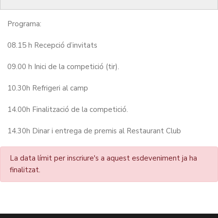
golf en el camp d'Observacions.
Programa:
08.15 h Recepció d’invitats
09.00 h Inici de la competició (tir).
10.30h Refrigeri al camp
14.00h Finalització de la competició.
14.30h Dinar i entrega de premis al Restaurant Club
La data límit per inscriure's a aquest esdeveniment ja ha
finalitzat.