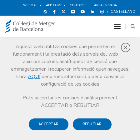
WEBMAIL
APP COMB
CONTACTE
ÀREA PRIVADA
CASTELLANO
toggle n
Aquest web utilitza cookies que permeten el
funcionament i la prestació dels serveis del web
Agenda
així com cookies analítiques i de sessió que
Comunicació
Agenda
Inscripció activitat
emmagatzemen i recuperen informació quan navegues.
Clica
AQUÍ
per a mes informació o per a canviar la
configuració de les cookies
Pots acceptar les cookies d’anàlisi prement
XXVII Torneig de Golf CoMB
ACCEPTAR o REBUTJAR
- Medijocs 2023 (Presencial)
ACCEPTAR
REBUTJAR
Cal que indiqueu el número de llicència federativa de