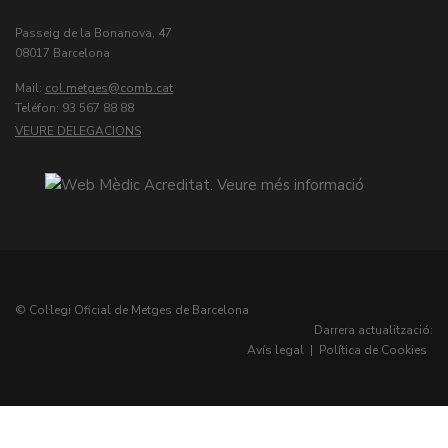
Passeig de la Bonanova, 47
08017 Barcelona
Mail:
col.metges
Teléfon: 93 567 88 88
VEURE DELEGACIONS
© Col·legi Oficial de Metges de Barcelona
Darrera actualització:
Avís legal
|
Política de Cookies