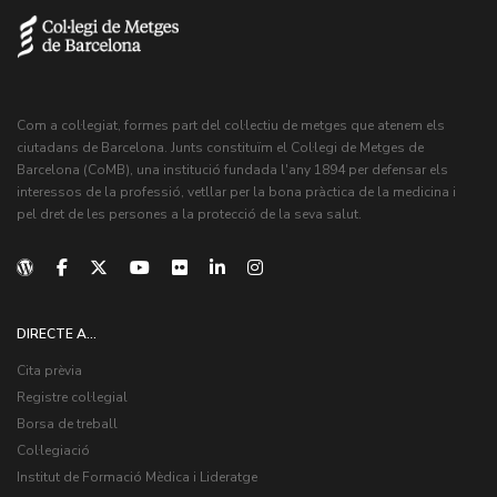
Com a col·legiat, formes part del col·lectiu de metges que atenem els
ciutadans de Barcelona. Junts constituïm el Col·legi de Metges de
Barcelona (CoMB), una institució fundada l'any 1894 per defensar els
interessos de la professió, vetllar per la bona pràctica de la medicina i
pel dret de les persones a la protecció de la seva salut.
DIRECTE A...
Cita prèvia
Registre col·legial
Borsa de treball
Col·legiació
Institut de Formació Mèdica i Lideratge