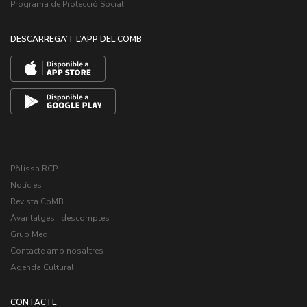
Programa de Protecció Social
DESCARREGA’T L’APP DEL COMB
Pòlissa RCP
Notícies
Revista CoMB
Avantatges i descomptes
Grup Med
Contacte amb nosaltres
Agenda Cultural
CONTACTE