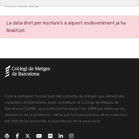
Reserva la data!
La data límit per inscriure's a aquest esdeveniment ja ha
finalitzat.
Com a col·legiat, formes part del col·lectiu de metges que atenem els
ciutadans de Barcelona. Junts constituïm el Col·legi de Metges de
Barcelona (CoMB), una institució fundada l'any 1894 per defensar els
interessos de la professió, vetllar per la bona pràctica de la medicina i
pel dret de les persones a la protecció de la seva salut.