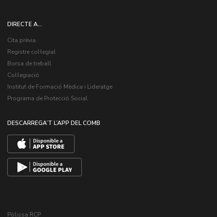
DIRECTE A...
Cita prèvia
Registre col·legial
Borsa de treball
Col·legiació
Institut de Formació Mèdica i Lideratge
Programa de Protecció Social
DESCARREGA’T L’APP DEL COMB
Pòlissa RCP