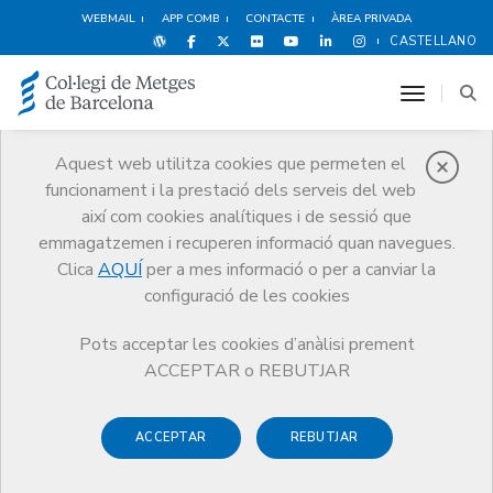
WEBMAIL
APP COMB
CONTACTE
ÀREA PRIVADA
CASTELLANO
toggle n
Aquest web utilitza cookies que permeten el
funcionament i la prestació dels serveis del web
Agenda
així com cookies analítiques i de sessió que
Comunicació
Agenda
Inscripció activitat
emmagatzemen i recuperen informació quan navegues.
Clica
AQUÍ
per a mes informació o per a canviar la
configuració de les cookies
Pots acceptar les cookies d’anàlisi prement
Benvinguda als nous
ACCEPTAR o REBUTJAR
col·legiats i col·legiades MIR
ACCEPTAR
REBUTJAR
2024 (Presencial)