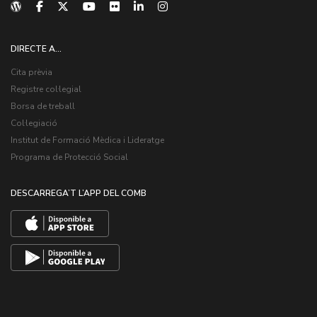
DIRECTE A...
Cita prèvia
Registre col·legial
Borsa de treball
Col·legiació
Institut de Formació Mèdica i Lideratge
Programa de Protecció Social
DESCARREGA’T L’APP DEL COMB