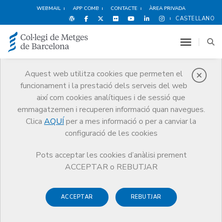
WEBMAIL
APP COMB
CONTACTE
ÀREA PRIVADA
CASTELLANO
toggle n
Aquest web utilitza cookies que permeten el
funcionament i la prestació dels serveis del web
Agenda
així com cookies analítiques i de sessió que
Comunicació
Agenda
Història dels Beatles
emmagatzemen i recuperen informació quan navegues.
Clica
AQUÍ
per a mes informació o per a canviar la
configuració de les cookies
Pots acceptar les cookies d’anàlisi prement
Història dels Beatles
ACCEPTAR o REBUTJAR
A càrrec de
Jordi Padrós,
biòleg
.
ACCEPTAR
REBUTJAR
La conferència es farà en format mixt: presencial i telemàtic.