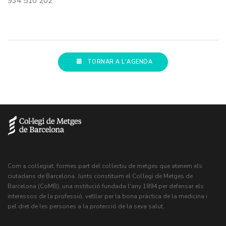
934 510 202
TORNAR A L'AGENDA
Com a col·legiat, formes part del col·lectiu de metges que atenem els
ciutadans de Barcelona. Junts constituïm el Col·legi de Metges de
Barcelona (CoMB), una institució fundada l'any 1894 per defensar els
interessos de la professió, vetllar per la bona pràctica de la medicina i
pel dret de les persones a la protecció de la seva salut.