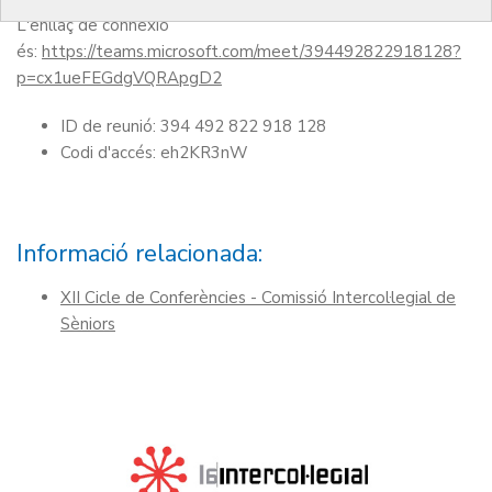
L'enllaç de connexió
és:
https://teams.microsoft.com/meet/394492822918128?
p=cx1ueFEGdgVQRApgD2
ID de reunió: 394 492 822 918 128
Codi d'accés: eh2KR3nW
Informació relacionada:
XII Cicle de Conferències - Comissió Intercol·legial de
Sèniors