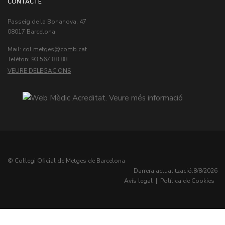
CONTACTE
Passeig de la Bonanova, 47
08017 Barcelona
Mail:
col.metges
Teléfon: 93 567 88 88
VEURE DELEGACIONS
© Col·legi Oficial de Metges de Barcelona
Darrera actualització:
8/8/2026
Avís legal
|
Política de Cookies