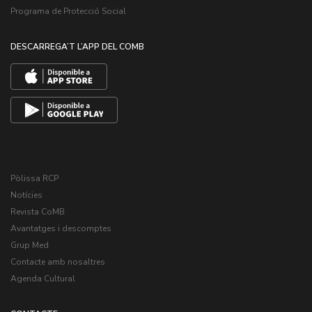
Programa de Protecció Social
DESCARREGA’T L’APP DEL COMB
Pòlissa RCP
Notícies
Revista CoMB
Avantatges i descomptes
Grup Med
Contacte amb nosaltres
Agenda Cultural