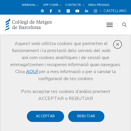
WEBMAIL
APP COMB
CONTACTE
ÀREA PRIVADA
CASTELLANO
toggle n
Aquest web utilitza cookies que permeten el
funcionament i la prestació dels serveis del web
Agenda
així com cookies analítiques i de sessió que
Comunicació
Agenda
emmagatzemen i recuperen informació quan navegues.
El paper del metge a la xarxa: la identitat digital i els aspectes
Clica
AQUÍ
per a mes informació o per a canviar la
deontològics
configuració de les cookies
Pots acceptar les cookies d’anàlisi prement
ACCEPTAR o REBUTJAR
El paper del metge a la xarxa:
la identitat digital i els
ACCEPTAR
REBUTJAR
aspectes deontològics