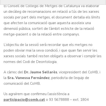
El Consell de Col·legis de Metges de Catalunya va elaborar
un decàleg de recomanacions en relació a l’ús de les xarxes
socials per part dels metges, el document detalla els límits
que afecten la comunicació quan aquesta assoleix una
dimensió pública, sortint de l’àmbit estricte de la relació
metge-pacient o de la relació entre companys.
L’objectiu de la sessió serà recordar que els metges no
poden obviar mai la seva condició, i que quan fan servir les
xarxes socials també resten obligats a observar i complir les
normes del Codi de Deontologia.
A càrrec del
Dr. Jaume Sellarès
, vicepresident del CoMB, i
la
Sra. Vanessa Fernández
, periodista de l’equip de
comunicació del CoMB.
Us agraïrem que confirmeu l’assistència a
participacio@comb.cat
o 93 5678888 – ext. 1804