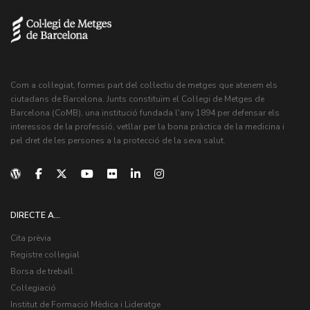
Com a col·legiat, formes part del col·lectiu de metges que atenem els
ciutadans de Barcelona. Junts constituïm el Col·legi de Metges de
Barcelona (CoMB), una institució fundada l'any 1894 per defensar els
interessos de la professió, vetllar per la bona pràctica de la medicina i
pel dret de les persones a la protecció de la seva salut.
DIRECTE A...
Cita prèvia
Registre col·legial
Borsa de treball
Col·legiació
Institut de Formació Mèdica i Lideratge