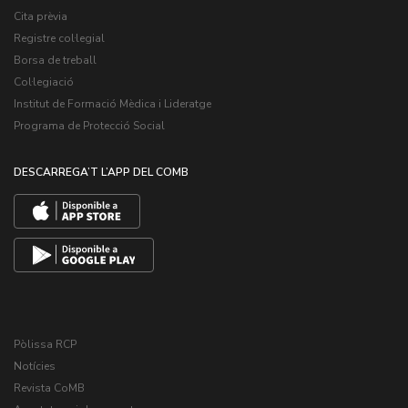
Cita prèvia
Registre col·legial
Borsa de treball
Col·legiació
Institut de Formació Mèdica i Lideratge
Programa de Protecció Social
DESCARREGA’T L’APP DEL COMB
Pòlissa RCP
Notícies
Revista CoMB