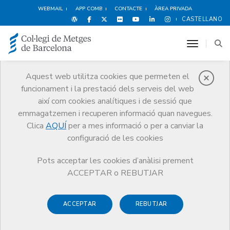
WEBMAIL
APP COMB
CONTACTE
ÀREA PRIVADA
CASTELLANO
toggle n
Aquest web utilitza cookies que permeten el
funcionament i la prestació dels serveis del web
Premis
així com cookies analítiques i de sessió que
El CoMB
Premis
Guardonat Edició 2025
emmagatzemen i recuperen informació quan navegues.
Clica
AQUÍ
per a mes informació o per a canviar la
configuració de les cookies
Pots acceptar les cookies d’anàlisi prement
Guardonat Edició 2025
ACCEPTAR o REBUTJAR
ACCEPTAR
REBUTJAR