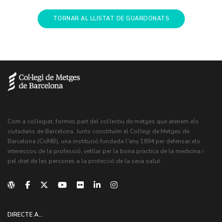
TORNAR AL LLISTAT DE GUARDONATS
Com a col·legiat, formes part del col·lectiu de metges que atenem els
ciutadans de Barcelona. Junts constituïm el Col·legi de Metges de
Barcelona (CoMB), una institució fundada l'any 1894 per defensar els
interessos de la professió, vetllar per la bona pràctica de la medicina i
pel dret de les persones a la protecció de la seva salut.
DIRECTE A...