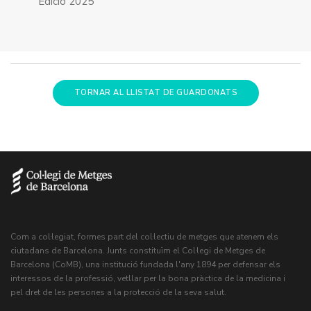
Edició 2025
TORNAR AL LLISTAT DE GUARDONATS
Com a col·legiat, formes part del col·lectiu de metges que atenem els
ciutadans de Barcelona. Junts constituïm el Col·legi de Metges de
Barcelona (CoMB), una institució fundada l'any 1894 per defensar els
interessos de la professió, vetllar per la bona pràctica de la medicina i
pel dret de les persones a la protecció de la seva salut.