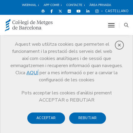
WEBMAIL
APP COMB
CONTACTE
ÀREA PRIVADA
CASTELLANO
toggle n
Aquest web utilitza cookies que permeten el
funcionament i la prestació dels serveis del web
Premis
així com cookies analítiques i de sessió que
El CoMB
Premis
Guardonat Edició 2025
emmagatzemen i recuperen informació quan navegues.
Clica
AQUÍ
per a mes informació o per a canviar la
configuració de les cookies
Pots acceptar les cookies d’anàlisi prement
Guardonat Edició 2025
ACCEPTAR o REBUTJAR
ACCEPTAR
REBUTJAR