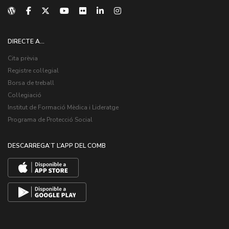
DIRECTE A...
Cita prèvia
Registre col·legial
Borsa de treball
Col·legiació
Institut de Formació Mèdica i Lideratge
Programa de Protecció Social
DESCARREGA’T L’APP DEL COMB