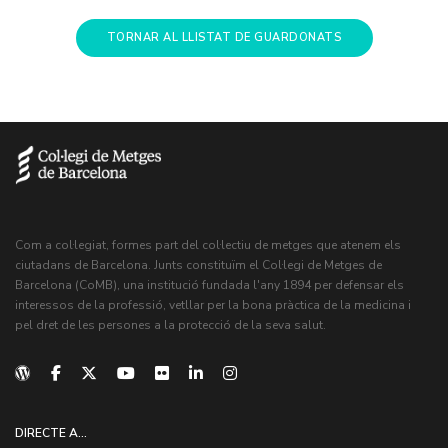
TORNAR AL LLISTAT DE GUARDONATS
Com a col·legiat, formes part del col·lectiu de metges que atenem els
ciutadans de Barcelona. Junts constituïm el Col·legi de Metges de
Barcelona (CoMB), una institució fundada l'any 1894 per defensar els
interessos de la professió, vetllar per la bona pràctica de la medicina i
pel dret de les persones a la protecció de la seva salut.
DIRECTE A...