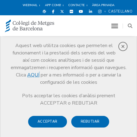
WEBMAIL
APP COMB
CONTACTE
ÀREA PRIVADA
CASTELLANO
toggle n
Aquest web utilitza cookies que permeten el
funcionament i la prestació dels serveis del web
Premis
així com cookies analítiques i de sessió que
El CoMB
Premis
Guardonat Edició 2025
emmagatzemen i recuperen informació quan navegues.
Clica
AQUÍ
per a mes informació o per a canviar la
configuració de les cookies
Pots acceptar les cookies d’anàlisi prement
Guardonat Edició 2025
ACCEPTAR o REBUTJAR
ACCEPTAR
REBUTJAR