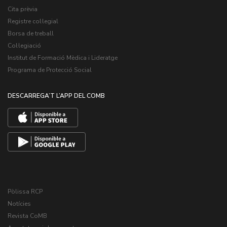
Cita prèvia
Registre col·legial
Borsa de treball
Col·legiació
Institut de Formació Mèdica i Lideratge
Programa de Protecció Social
DESCARREGA’T L’APP DEL COMB
Pòlissa RCP
Notícies
Revista CoMB