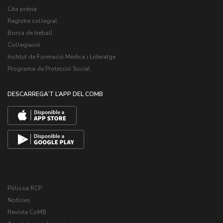
Cita prèvia
Registre col·legial
Borsa de treball
Col·legiació
Institut de Formació Mèdica i Lideratge
Programa de Protecció Social
DESCARREGA’T L’APP DEL COMB
Pòlissa RCP
Notícies
Revista CoMB