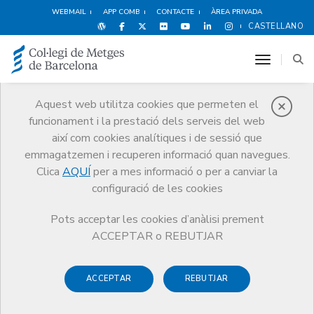
WEBMAIL
APP COMB
CONTACTE
ÀREA PRIVADA
CASTELLANO
toggle n
Aquest web utilitza cookies que permeten el
funcionament i la prestació dels serveis del web
Premis
així com cookies analítiques i de sessió que
El CoMB
Premis
Guardonat Edició 2025
emmagatzemen i recuperen informació quan navegues.
Clica
AQUÍ
per a mes informació o per a canviar la
configuració de les cookies
Pots acceptar les cookies d’anàlisi prement
Guardonat Edició 2025
ACCEPTAR o REBUTJAR
ACCEPTAR
REBUTJAR