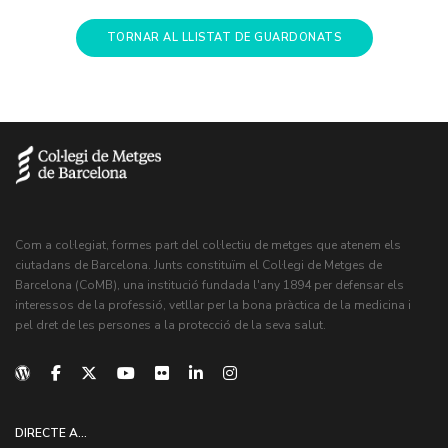
TORNAR AL LLISTAT DE GUARDONATS
Com a col·legiat, formes part del col·lectiu de metges que atenem els
ciutadans de Barcelona. Junts constituïm el Col·legi de Metges de
Barcelona (CoMB), una institució fundada l'any 1894 per defensar els
interessos de la professió, vetllar per la bona pràctica de la medicina i
pel dret de les persones a la protecció de la seva salut.
DIRECTE A...