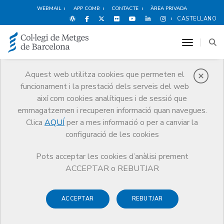
WEBMAIL
APP COMB
CONTACTE
ÀREA PRIVADA
CASTELLANO
toggle n
Aquest web utilitza cookies que permeten el
funcionament i la prestació dels serveis del web
Premis
així com cookies analítiques i de sessió que
El CoMB
Premis
Guardonat Edició 2024
emmagatzemen i recuperen informació quan navegues.
Clica
AQUÍ
per a mes informació o per a canviar la
configuració de les cookies
Pots acceptar les cookies d’anàlisi prement
Guardonat Edició 2024
ACCEPTAR o REBUTJAR
ACCEPTAR
REBUTJAR