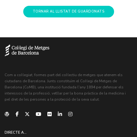
TORNAR AL LLISTAT DE GUARDONATS
Com a col·legiat, formes part del col·lectiu de metges que atenem els
ciutadans de Barcelona. Junts constituïm el Col·legi de Metges de
Barcelona (CoMB), una institució fundada l'any 1894 per defensar els
interessos de la professió, vetllar per la bona pràctica de la medicina i
pel dret de les persones a la protecció de la seva salut.
DIRECTE A...