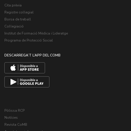
Cita prèvia
Registre col·legial
Borsa de treball
Col·legiació
Institut de Formació Mèdica i Lideratge
Programa de Protecció Social
DESCARREGA’T L’APP DEL COMB
Pòlissa RCP
Notícies
Revista CoMB