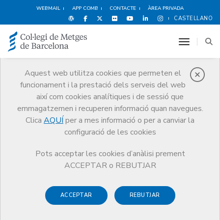
WEBMAIL
APP COMB
CONTACTE
ÀREA PRIVADA
CASTELLANO
toggle n
Aquest web utilitza cookies que permeten el
funcionament i la prestació dels serveis del web
Premis
així com cookies analítiques i de sessió que
El CoMB
Premis
Guardonat Edició 2024
emmagatzemen i recuperen informació quan navegues.
Clica
AQUÍ
per a mes informació o per a canviar la
configuració de les cookies
Pots acceptar les cookies d’anàlisi prement
Guardonat Edició 2024
ACCEPTAR o REBUTJAR
ACCEPTAR
REBUTJAR