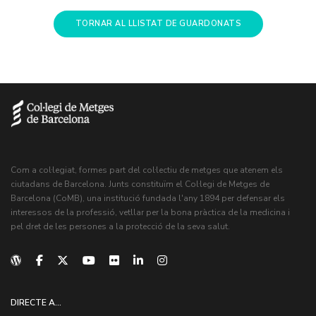
TORNAR AL LLISTAT DE GUARDONATS
Com a col·legiat, formes part del col·lectiu de metges que atenem els
ciutadans de Barcelona. Junts constituïm el Col·legi de Metges de
Barcelona (CoMB), una institució fundada l'any 1894 per defensar els
interessos de la professió, vetllar per la bona pràctica de la medicina i
pel dret de les persones a la protecció de la seva salut.
DIRECTE A...