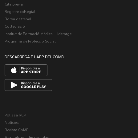
Cita prèvia
Registre col·legial
Borsa de treball
Col·legiació
Institut de Formació Mèdica i Lideratge
Programa de Protecció Social
DESCARREGA’T L’APP DEL COMB
Pòlissa RCP
Notícies
Revista CoMB
Avantatges i descomptes