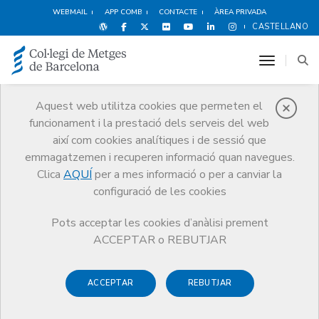
WEBMAIL
APP COMB
CONTACTE
ÀREA PRIVADA
CASTELLANO
toggle n
Aquest web utilitza cookies que permeten el
funcionament i la prestació dels serveis del web
Premis
així com cookies analítiques i de sessió que
El CoMB
Premis
Guardonat Edició 2024
emmagatzemen i recuperen informació quan navegues.
Clica
AQUÍ
per a mes informació o per a canviar la
configuració de les cookies
Pots acceptar les cookies d’anàlisi prement
Guardonat Edició 2024
ACCEPTAR o REBUTJAR
ACCEPTAR
REBUTJAR