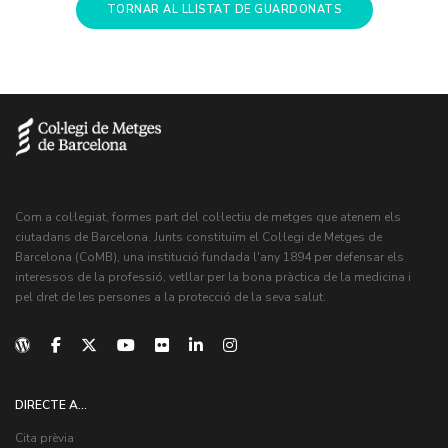
TORNAR AL LLISTAT DE GUARDONATS
Com a col·legiat, formes part del col·lectiu de metges que atenem els
ciutadans de Barcelona. Junts constituïm el Col·legi de Metges de
Barcelona (CoMB), una institució fundada l'any 1894 per defensar els
interessos de la professió, vetllar per la bona pràctica de la medicina i
pel dret de les persones a la protecció de la seva salut.
DIRECTE A...
Cita prèvia