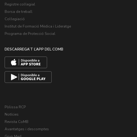
Registre col·legial
Borsa de treball
Col·legiació
Institut de Formació Mèdica i Lideratge
Programa de Protecció Social
DESCARREGA’T L’APP DEL COMB
Pòlissa RCP
Notícies
Revista CoMB
Avantatges i descomptes
Grup Med