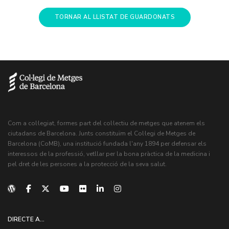
TORNAR AL LLISTAT DE GUARDONATS
Com a col·legiat, formes part del col·lectiu de metges que atenem els
ciutadans de Barcelona. Junts constituïm el Col·legi de Metges de
Barcelona (CoMB), una institució fundada l'any 1894 per defensar els
interessos de la professió, vetllar per la bona pràctica de la medicina i
pel dret de les persones a la protecció de la seva salut.
DIRECTE A...