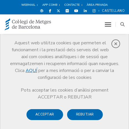
WEBMAIL
APP COMB
CONTACTE
ÀREA PRIVADA
CASTELLANO
toggle n
Aquest web utilitza cookies que permeten el
funcionament i la prestació dels serveis del web
Premis
així com cookies analítiques i de sessió que
El CoMB
Premis
Guardonat Edició 2024
emmagatzemen i recuperen informació quan navegues.
Clica
AQUÍ
per a mes informació o per a canviar la
configuració de les cookies
Pots acceptar les cookies d’anàlisi prement
Guardonat Edició 2024
ACCEPTAR o REBUTJAR
ACCEPTAR
REBUTJAR