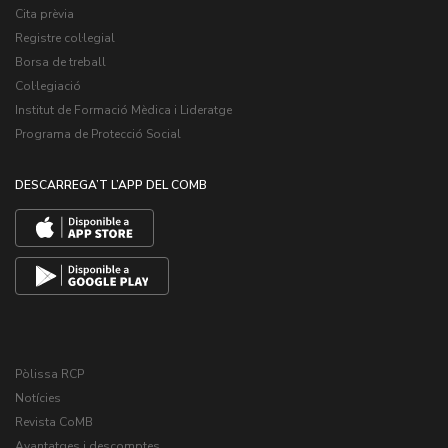
Cita prèvia
Registre col·legial
Borsa de treball
Col·legiació
Institut de Formació Mèdica i Lideratge
Programa de Protecció Social
DESCARREGA’T L’APP DEL COMB
Pòlissa RCP
Notícies
Revista CoMB
Avantatges i descomptes