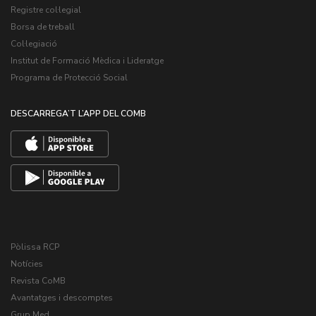
Registre col·legial
Borsa de treball
Col·legiació
Institut de Formació Mèdica i Lideratge
Programa de Protecció Social
DESCARREGA’T L’APP DEL COMB
Pòlissa RCP
Notícies
Revista CoMB
Avantatges i descomptes
Grup Med