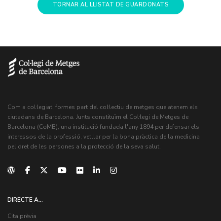
TORNAR AL LLISTAT DE GUARDONATS
Com a col·legiat, formes part del col·lectiu de metges que atenem els
ciutadans de Barcelona. Junts constituïm el Col·legi de Metges de
Barcelona (CoMB), una institució fundada l'any 1894 per defensar els
interessos de la professió, vetllar per la bona pràctica de la medicina i
pel dret de les persones a la protecció de la seva salut.
DIRECTE A...
Cita prèvia