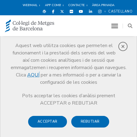
WEBMAIL
APP COMB
CONTACTE
ÀREA PRIVADA
CASTELLANO
toggle n
Aquest web utilitza cookies que permeten el
funcionament i la prestació dels serveis del web
Premis
així com cookies analítiques i de sessió que
El CoMB
Premis
Guardonat Edició 2024
emmagatzemen i recuperen informació quan navegues.
Clica
AQUÍ
per a mes informació o per a canviar la
configuració de les cookies
Pots acceptar les cookies d’anàlisi prement
Guardonat Edició 2024
ACCEPTAR o REBUTJAR
ACCEPTAR
REBUTJAR