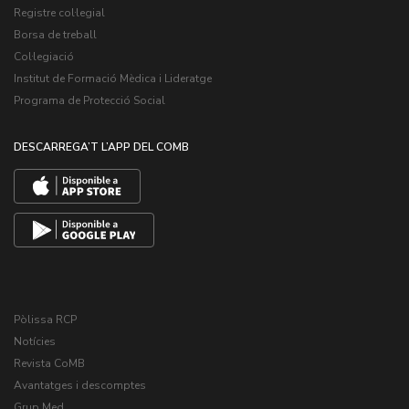
Registre col·legial
Borsa de treball
Col·legiació
Institut de Formació Mèdica i Lideratge
Programa de Protecció Social
DESCARREGA’T L’APP DEL COMB
Pòlissa RCP
Notícies
Revista CoMB
Avantatges i descomptes
Grup Med