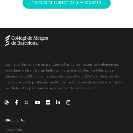
TORNAR AL LLISTAT DE GUARDONATS
Com a col·legiat, formes part del col·lectiu de metges que atenem els
ciutadans de Barcelona. Junts constituïm el Col·legi de Metges de
Barcelona (CoMB), una institució fundada l'any 1894 per defensar els
interessos de la professió, vetllar per la bona pràctica de la medicina i
pel dret de les persones a la protecció de la seva salut.
DIRECTE A...
Cita prèvia