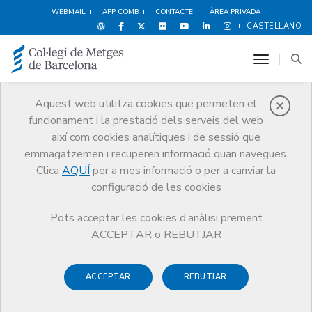
WEBMAIL
APP COMB
CONTACTE
ÀREA PRIVADA
CASTELLANO
toggle n
Aquest web utilitza cookies que permeten el
funcionament i la prestació dels serveis del web
Premis
així com cookies analítiques i de sessió que
El CoMB
Premis
Guardonat Edició 2024
emmagatzemen i recuperen informació quan navegues.
Clica
AQUÍ
per a mes informació o per a canviar la
configuració de les cookies
Pots acceptar les cookies d’anàlisi prement
Guardonat Edició 2024
ACCEPTAR o REBUTJAR
ACCEPTAR
REBUTJAR