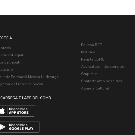
ECTE A...
Pòlissa RCP
 prèvia
Notícies
stre col·legial
Revista CoMB
a de treball
Avantatges i descomptes
legiació
Grup Med
itut de Formació Mèdica i Lideratge
Contacte amb nosaltres
grama de Protecció Social
Agenda Cultural
CARREGA’T L’APP DEL COMB