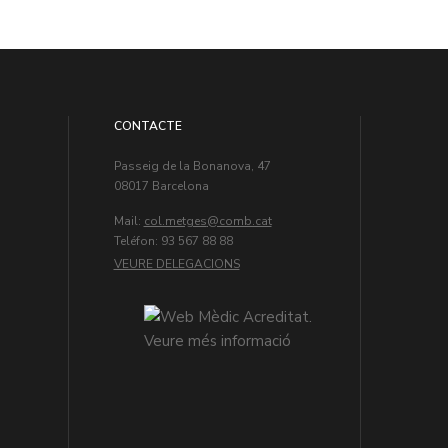
CONTACTE
Passeig de la Bonanova, 47
08017 Barcelona
Mail:
col.metges
Teléfon: 93 567 88 88
VEURE DELEGACIONS