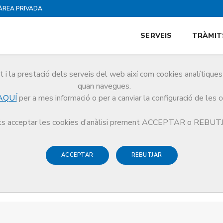
ÀREA PRIVADA
SERVEIS
TRÀMIT
i la prestació dels serveis del web així com cookies analítiqu
quan navegues.
AQUÍ
per a mes informació o per a canviar la configuració de les 
s acceptar les cookies d’anàlisi prement ACCEPTAR o REBU
ACCEPTAR
REBUTJAR