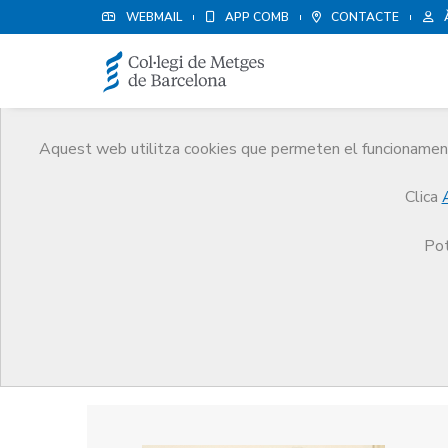
WEBMAIL
APP COMB
CONTACTE
Aquest web utilitza cookies que permeten el funcionament 
Premis
Clica
El CoMB
Premis
Guardonat Edició 2024
Pot
Guardonat Edició 2024