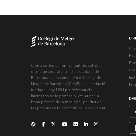
DIR
Cita
Regi
Bors
Com a col·legiat, formes part del col·lectiu
Col·
de metges que atenem els ciutadans de
Inst
Barcelona. Junts constituïm el Col·legi de
Metges de Barcelona (CoMB), una institució
Pro
fundada l'any 1894 per defensar els
interessos de la professió, vetllar per la
DES
bona pràctica de la medicina i pel dret de
les persones a la protecció de la seva salut.