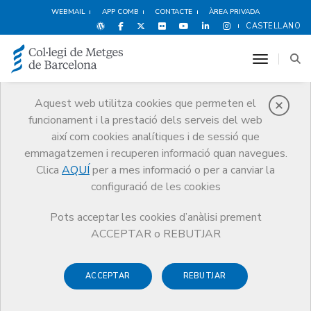
WEBMAIL
APP COMB
CONTACTE
ÀREA PRIVADA
CASTELLANO
toggle n
Aquest web utilitza cookies que permeten el
funcionament i la prestació dels serveis del web
Premis
així com cookies analítiques i de sessió que
El CoMB
Premis
Guardonat Edició 2024
emmagatzemen i recuperen informació quan navegues.
Clica
AQUÍ
per a mes informació o per a canviar la
configuració de les cookies
Pots acceptar les cookies d’anàlisi prement
Guardonat Edició 2024
ACCEPTAR o REBUTJAR
ACCEPTAR
REBUTJAR