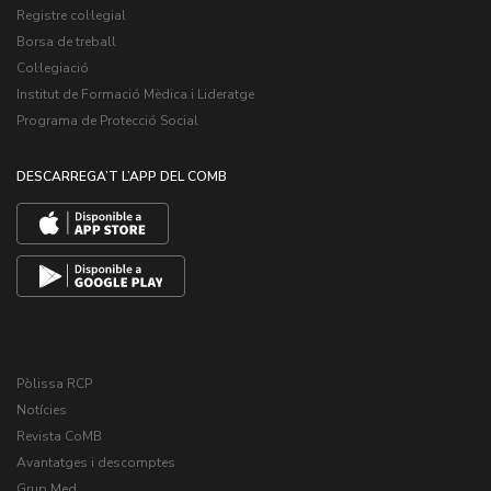
Registre col·legial
Borsa de treball
Col·legiació
Institut de Formació Mèdica i Lideratge
Programa de Protecció Social
DESCARREGA’T L’APP DEL COMB
Pòlissa RCP
Notícies
Revista CoMB
Avantatges i descomptes
Grup Med