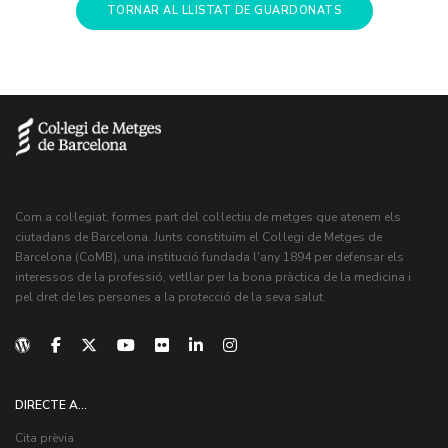
TORNAR AL LLISTAT DE GUARDONATS
Com a col·legiat, formes part del col·lectiu de metges que atenem els
ciutadans de Barcelona. Junts constituïm el Col·legi de Metges de
Barcelona (CoMB), una institució fundada l'any 1894 per defensar els
interessos de la professió, vetllar per la bona pràctica de la medicina i
pel dret de les persones a la protecció de la seva salut.
DIRECTE A...
Cita prèvia