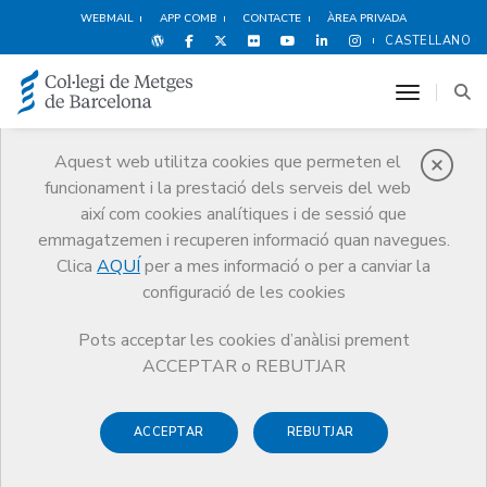
WEBMAIL
APP COMB
CONTACTE
ÀREA PRIVADA
CASTELLANO
toggle n
Aquest web utilitza cookies que permeten el
funcionament i la prestació dels serveis del web
Premis
així com cookies analítiques i de sessió que
El CoMB
Premis
Guardonat Edició 2019
emmagatzemen i recuperen informació quan navegues.
Clica
AQUÍ
per a mes informació o per a canviar la
configuració de les cookies
Pots acceptar les cookies d’anàlisi prement
Guardonat Edició 2019
ACCEPTAR o REBUTJAR
ACCEPTAR
REBUTJAR