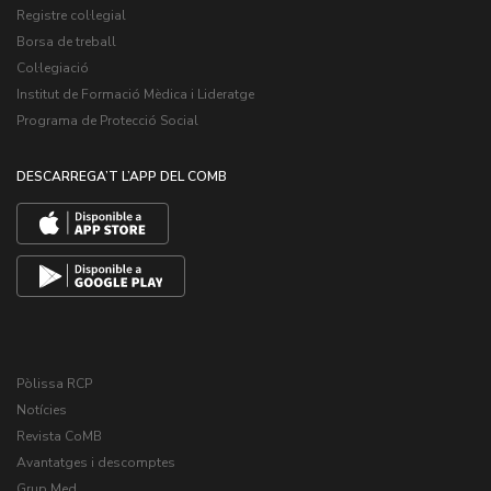
Registre col·legial
Borsa de treball
Col·legiació
Institut de Formació Mèdica i Lideratge
Programa de Protecció Social
DESCARREGA’T L’APP DEL COMB
Pòlissa RCP
Notícies
Revista CoMB
Avantatges i descomptes
Grup Med