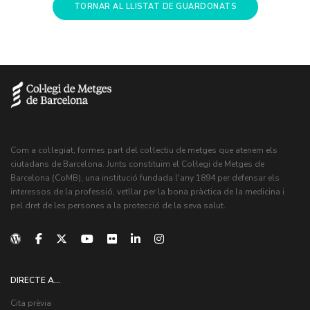
TORNAR AL LLISTAT DE GUARDONATS
Com a col·legiat, formes part del col·lectiu de metges que atenem els
ciutadans de Barcelona. Junts constituïm el Col·legi de Metges de
Barcelona (CoMB), una institució fundada l'any 1894 per defensar els
interessos de la professió, vetllar per la bona pràctica de la medicina i
pel dret de les persones a la protecció de la seva salut.
DIRECTE A...
Cita prèvia