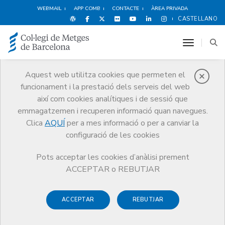
WEBMAIL
APP COMB
CONTACTE
ÀREA PRIVADA
CASTELLANO
toggle n
Aquest web utilitza cookies que permeten el
funcionament i la prestació dels serveis del web
Premis
així com cookies analítiques i de sessió que
El CoMB
Premis
Guardonat Edició 2018
emmagatzemen i recuperen informació quan navegues.
Clica
AQUÍ
per a mes informació o per a canviar la
configuració de les cookies
Pots acceptar les cookies d’anàlisi prement
Guardonat Edició 2018
ACCEPTAR o REBUTJAR
ACCEPTAR
REBUTJAR