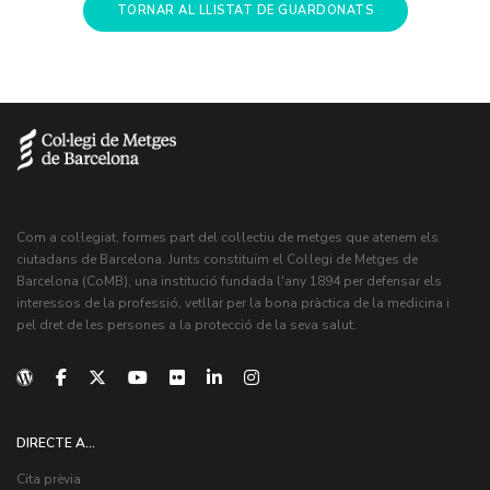
TORNAR AL LLISTAT DE GUARDONATS
Com a col·legiat, formes part del col·lectiu de metges que atenem els
ciutadans de Barcelona. Junts constituïm el Col·legi de Metges de
Barcelona (CoMB), una institució fundada l'any 1894 per defensar els
interessos de la professió, vetllar per la bona pràctica de la medicina i
pel dret de les persones a la protecció de la seva salut.
DIRECTE A...
Cita prèvia