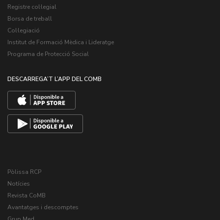
Registre col·legial
Borsa de treball
Col·legiació
Institut de Formació Mèdica i Lideratge
Programa de Protecció Social
DESCARREGA’T L’APP DEL COMB
Pòlissa RCP
Notícies
Revista CoMB
Avantatges i descomptes
Grup Med