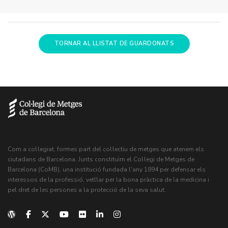
TORNAR AL LLISTAT DE GUARDONATS
Com a col·legiat, formes part del col·lectiu de metges que atenem els
ciutadans de Barcelona. Junts constituïm el Col·legi de Metges de
Barcelona (CoMB), una institució fundada l'any 1894 per defensar els
interessos de la professió, vetllar per la bona pràctica de la medicina i
pel dret de les persones a la protecció de la seva salut.