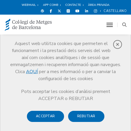
WEBMAIL
APP COMB
CONTACTE
ÀREA PRIVADA
CASTELLANO
toggle n
Aquest web utilitza cookies que permeten el
funcionament i la prestació dels serveis del web
Premis
així com cookies analítiques i de sessió que
El CoMB
Premis
Guardonat Edició 2017
emmagatzemen i recuperen informació quan navegues.
Clica
AQUÍ
per a mes informació o per a canviar la
configuració de les cookies
Pots acceptar les cookies d’anàlisi prement
Guardonat Edició 2017
ACCEPTAR o REBUTJAR
ACCEPTAR
REBUTJAR