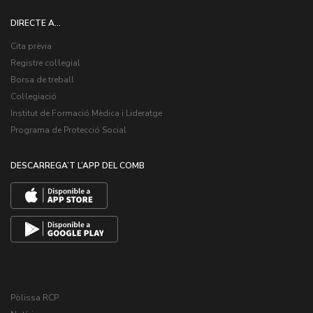
DIRECTE A...
Cita prèvia
Registre col·legial
Borsa de treball
Col·legiació
Institut de Formació Mèdica i Lideratge
Programa de Protecció Social
DESCARREGA’T L’APP DEL COMB
Pòlissa RCP