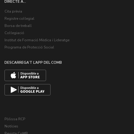
DIRECTE A...
Cita prèvia
Registre col·legial
Borsa de treball
Col·legiació
Institut de Formació Mèdica i Lideratge
Programa de Protecció Social
DESCARREGA’T L’APP DEL COMB
Pòlissa RCP
Notícies
Revista CoMB