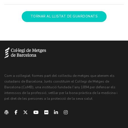
TORNAR AL LLISTAT DE GUARDONATS
Com a col·legiat, formes part del col·lectiu de metges que atenem els
ciutadans de Barcelona. Junts constituïm el Col·legi de Metges de
Barcelona (CoMB), una institució fundada l'any 1894 per defensar els
interessos de la professió, vetllar per la bona pràctica de la medicina i
pel dret de les persones a la protecció de la seva salut.