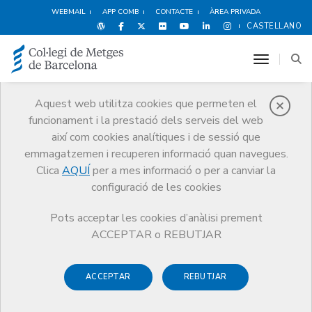
WEBMAIL
APP COMB
CONTACTE
ÀREA PRIVADA
CASTELLANO
toggle n
Aquest web utilitza cookies que permeten el
funcionament i la prestació dels serveis del web
Premis
així com cookies analítiques i de sessió que
El CoMB
Premis
Guardonat Edició 2017
emmagatzemen i recuperen informació quan navegues.
Clica
AQUÍ
per a mes informació o per a canviar la
configuració de les cookies
Pots acceptar les cookies d’anàlisi prement
Guardonat Edició 2017
ACCEPTAR o REBUTJAR
ACCEPTAR
REBUTJAR