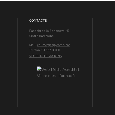
CONTACTE
Passeig de la Bonanova, 47
08017 Barcelona
Mail:
col.metges
Teléfon: 93 567 88 88
VEURE DELEGACIONS