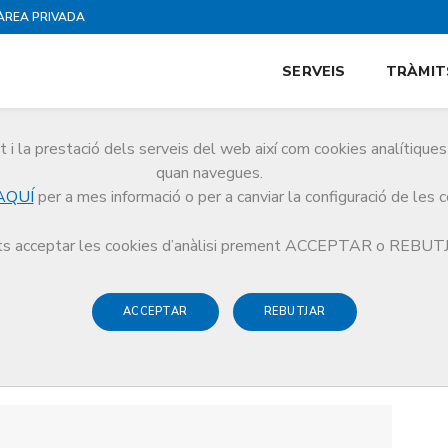
ÀREA PRIVADA
SERVEIS
TRÀMIT
i la prestació dels serveis del web així com cookies analítiqu
quan navegues.
AQUÍ
per a mes informació o per a canviar la configuració de les 
s acceptar les cookies d’anàlisi prement ACCEPTAR o REBU
ACCEPTAR
REBUTJAR