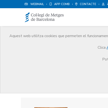
WEBMAIL
APP COMB
CONTACTE
Aquest web utilitza cookies que permeten el funcionament 
Premis
Clica
El CoMB
Premis
Guardonat Edició 2017
Pot
Guardonat Edició 2017