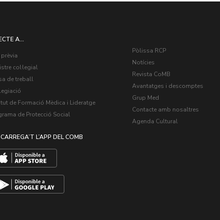
ECTE A...
Pòlissa RCP
 prèvia
Notícies
stre col·legial
Revista CoMB
a de treball
Avantatges i descomptes
legiació
Grup Med
itut de Formació Mèdica i Lideratge
Contacte amb nosaltres
grama de Protecció Social
Agenda Cultural
CARREGA’T L’APP DEL COMB