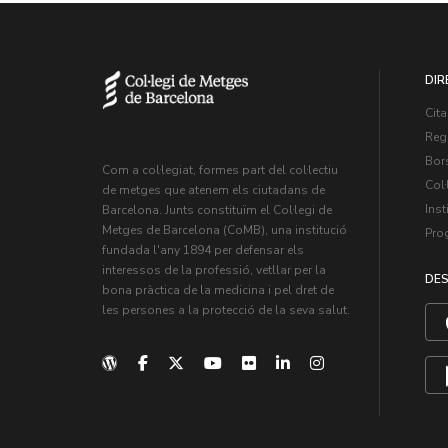
DIR
Cita
Regi
Bors
Com a col·legiat, formes part del col·lectiu
Col·
de metges que atenem els ciutadans de
Inst
Barcelona. Junts constituïm el Col·legi de
Metges de Barcelona (CoMB), una institució
Pro
fundada l'any 1894 per defensar els
interessos de la professió, vetllar per la
DES
bona pràctica de la medicina i pel dret de
les persones a la protecció de la seva salut.