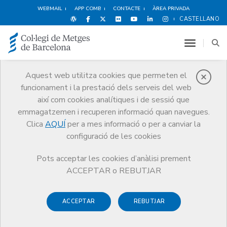
WEBMAIL
APP COMB
CONTACTE
ÀREA PRIVADA
CASTELLANO
toggle n
Aquest web utilitza cookies que permeten el
funcionament i la prestació dels serveis del web
Premis
així com cookies analítiques i de sessió que
El CoMB
Premis
Guardonat Edició 2015
emmagatzemen i recuperen informació quan navegues.
Clica
AQUÍ
per a mes informació o per a canviar la
configuració de les cookies
Pots acceptar les cookies d’anàlisi prement
Guardonat Edició 2015
ACCEPTAR o REBUTJAR
ACCEPTAR
REBUTJAR