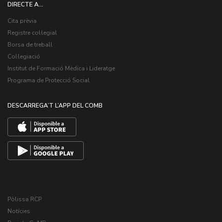
DIRECTE A...
Cita prèvia
Registre col·legial
Borsa de treball
Col·legiació
Institut de Formació Mèdica i Lideratge
Programa de Protecció Social
DESCARREGA’T L’APP DEL COMB
Pòlissa RCP
Notícies