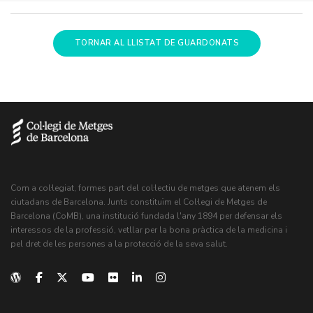
TORNAR AL LLISTAT DE GUARDONATS
Com a col·legiat, formes part del col·lectiu de metges que atenem els
ciutadans de Barcelona. Junts constituïm el Col·legi de Metges de
Barcelona (CoMB), una institució fundada l'any 1894 per defensar els
interessos de la professió, vetllar per la bona pràctica de la medicina i
pel dret de les persones a la protecció de la seva salut.