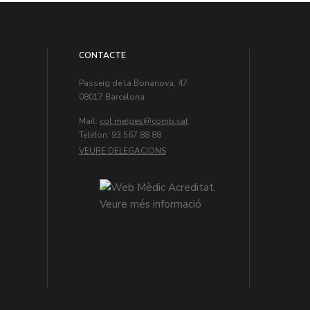
CONTACTE
Passeig de la Bonanova, 47
08017 Barcelona
Mail:
col.metges
Teléfon: 93 567 88 88
VEURE DELEGACIONS