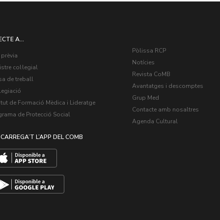
ECTE A...
Pòlissa RCP
 prèvia
Notícies
stre col·legial
Revista CoMB
a de treball
Avantatges i descomptes
legiació
Grup Med
itut de Formació Mèdica i Lideratge
Contacte amb nosaltres
grama de Protecció Social
Agenda Cultural
CARREGA’T L’APP DEL COMB