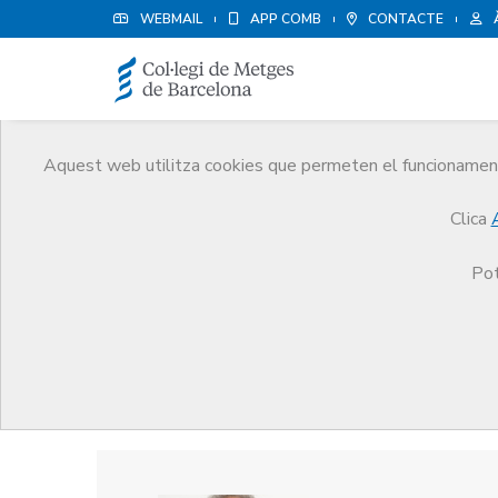
WEBMAIL
APP COMB
CONTACTE
Aquest web utilitza cookies que permeten el funcionament 
Premis
Clica
El CoMB
Premis
Guardonat Edició 2015
Pot
Guardonat Edició 2015