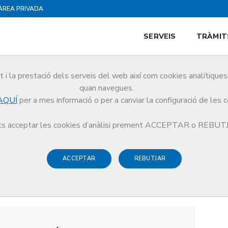
ÀREA PRIVADA
SERVEIS
TRÀMIT
i la prestació dels serveis del web així com cookies analítiqu
quan navegues.
AQUÍ
per a mes informació o per a canviar la configuració de les 
s acceptar les cookies d’anàlisi prement ACCEPTAR o REBU
ACCEPTAR
REBUTJAR