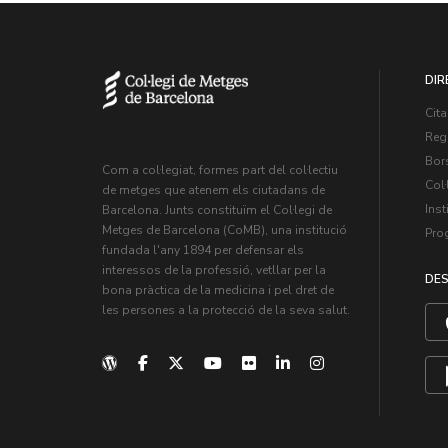
DIR
Cita
Regi
Bors
Com a col·legiat, formes part del col·lectiu
Col·
de metges que atenem els ciutadans de
Inst
Barcelona. Junts constituïm el Col·legi de
Metges de Barcelona (CoMB), una institució
Pro
fundada l'any 1894 per defensar els
interessos de la professió, vetllar per la
DES
bona pràctica de la medicina i pel dret de
les persones a la protecció de la seva salut.