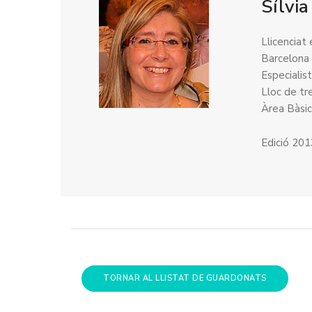
Sílvia
Llicenciat
Barcelona
Especialis
Lloc de tr
Àrea Bàsic
Edició 20
TORNAR AL LLISTAT DE GUARDONATS