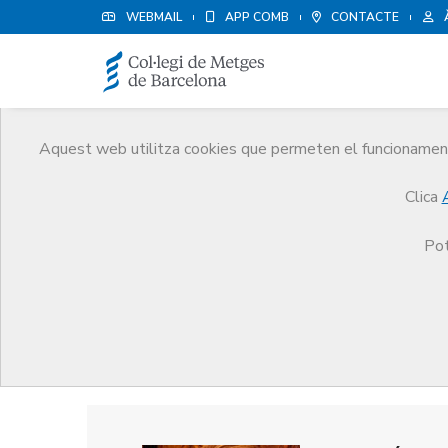
WEBMAIL
APP COMB
CONTACTE
Aquest web utilitza cookies que permeten el funcionament 
Premis
Clica
El CoMB
Premis
Guardonat Edició 2013
Pot
Guardonat Edició 2013