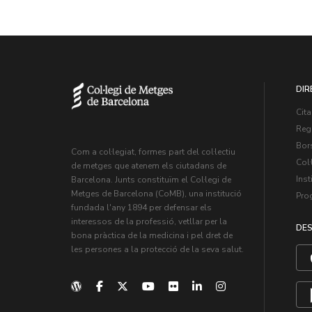
DIR
Cita
Regi
Bors
Com a col·legiat, formes part del col·lectiu
Col·
de metges que atenem els ciutadans de
Inst
Barcelona. Junts constituïm el Col·legi de
Metges de Barcelona (CoMB), una institució
Pro
fundada l'any 1894 per defensar els
interessos de la professió, vetllar per la
DES
bona pràctica de la medicina i pel dret de
les persones a la protecció de la seva salut.