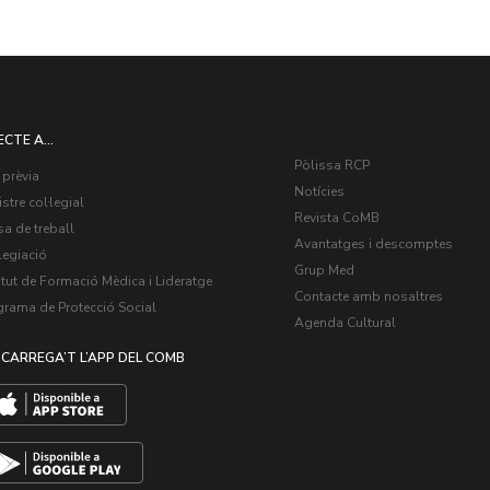
ECTE A...
Pòlissa RCP
 prèvia
Notícies
stre col·legial
Revista CoMB
a de treball
Avantatges i descomptes
legiació
Grup Med
itut de Formació Mèdica i Lideratge
Contacte amb nosaltres
grama de Protecció Social
Agenda Cultural
CARREGA’T L’APP DEL COMB