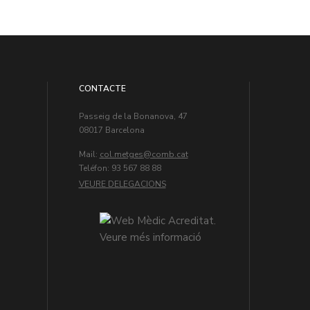
CONTACTE
Passeig de la Bonanova, 47
08017 Barcelona
Mail:
col.metges
Teléfon: 93 567 88 88
VEURE DELEGACIONS