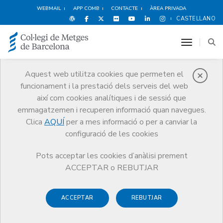
WEBMAIL
APP COMB
CONTACTE
ÀREA PRIVADA
CASTELLANO
toggle n
Aquest web utilitza cookies que permeten el
funcionament i la prestació dels serveis del web
Premis
així com cookies analítiques i de sessió que
El CoMB
Premis
Guardonat Edició 2013
emmagatzemen i recuperen informació quan navegues.
Clica
AQUÍ
per a mes informació o per a canviar la
configuració de les cookies
Pots acceptar les cookies d’anàlisi prement
Guardonat Edició 2013
ACCEPTAR o REBUTJAR
ACCEPTAR
REBUTJAR