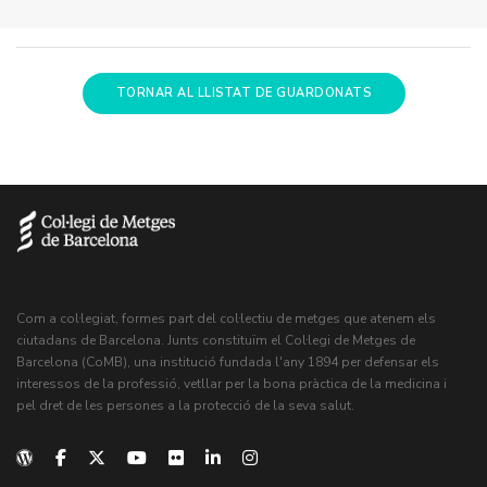
TORNAR AL LLISTAT DE GUARDONATS
Com a col·legiat, formes part del col·lectiu de metges que atenem els
ciutadans de Barcelona. Junts constituïm el Col·legi de Metges de
Barcelona (CoMB), una institució fundada l'any 1894 per defensar els
interessos de la professió, vetllar per la bona pràctica de la medicina i
pel dret de les persones a la protecció de la seva salut.