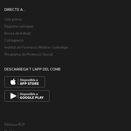
DIRECTE A...
Cita prèvia
Registre col·legial
Borsa de treball
Col·legiació
Institut de Formació Mèdica i Lideratge
Programa de Protecció Social
DESCARREGA’T L’APP DEL COMB
Pòlissa RCP