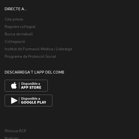
DIRECTE A...
Cita prèvia
Registre col·legial
Borsa de treball
Col·legiació
Institut de Formació Mèdica i Lideratge
Programa de Protecció Social
DESCARREGA’T L’APP DEL COMB
Pòlissa RCP
Notícies