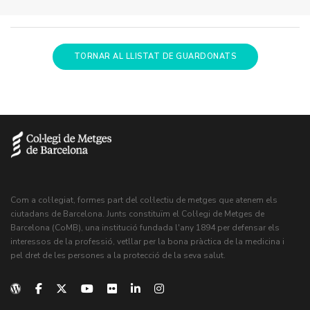
TORNAR AL LLISTAT DE GUARDONATS
Com a col·legiat, formes part del col·lectiu de metges que atenem els
ciutadans de Barcelona. Junts constituïm el Col·legi de Metges de
Barcelona (CoMB), una institució fundada l'any 1894 per defensar els
interessos de la professió, vetllar per la bona pràctica de la medicina i
pel dret de les persones a la protecció de la seva salut.