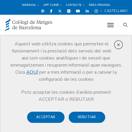
WEBMAIL
APP COMB
CONTACTE
ÀREA PRIVADA
CASTELLANO
toggle n
Aquest web utilitza cookies que permeten el
funcionament i la prestació dels serveis del web
Premis
així com cookies analítiques i de sessió que
El CoMB
Premis
Guardonat Edició 2013
emmagatzemen i recuperen informació quan navegues.
Clica
AQUÍ
per a mes informació o per a canviar la
configuració de les cookies
Pots acceptar les cookies d’anàlisi prement
Guardonat Edició 2013
ACCEPTAR o REBUTJAR
ACCEPTAR
REBUTJAR