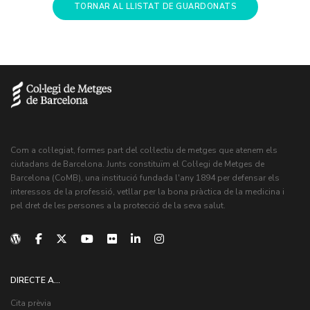
TORNAR AL LLISTAT DE GUARDONATS
Com a col·legiat, formes part del col·lectiu de metges que atenem els
ciutadans de Barcelona. Junts constituïm el Col·legi de Metges de
Barcelona (CoMB), una institució fundada l'any 1894 per defensar els
interessos de la professió, vetllar per la bona pràctica de la medicina i
pel dret de les persones a la protecció de la seva salut.
DIRECTE A...
Cita prèvia