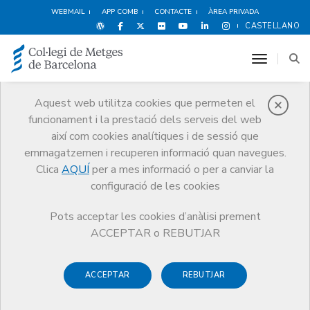
WEBMAIL
APP COMB
CONTACTE
ÀREA PRIVADA
CASTELLANO
toggle n
Aquest web utilitza cookies que permeten el
funcionament i la prestació dels serveis del web
Premis
així com cookies analítiques i de sessió que
El CoMB
Premis
Guardonat Edició 2013
emmagatzemen i recuperen informació quan navegues.
Clica
AQUÍ
per a mes informació o per a canviar la
configuració de les cookies
Pots acceptar les cookies d’anàlisi prement
Guardonat Edició 2013
ACCEPTAR o REBUTJAR
ACCEPTAR
REBUTJAR