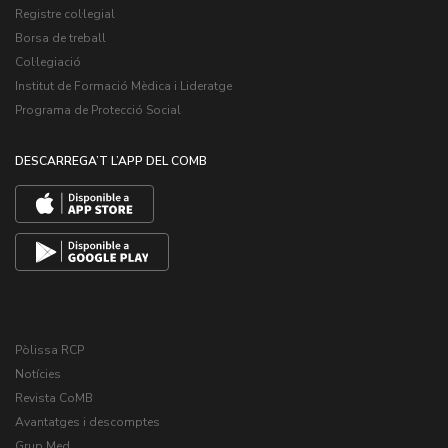
Registre col·legial
Borsa de treball
Col·legiació
Institut de Formació Mèdica i Lideratge
Programa de Protecció Social
DESCARREGA’T L’APP DEL COMB
Pòlissa RCP
Notícies
Revista CoMB
Avantatges i descomptes
Grup Med