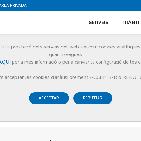
ÀREA PRIVADA
SERVEIS
TRÀMIT
i la prestació dels serveis del web així com cookies analítiqu
quan navegues.
AQUÍ
per a mes informació o per a canviar la configuració de les 
s acceptar les cookies d’anàlisi prement ACCEPTAR o REBU
ACCEPTAR
REBUTJAR