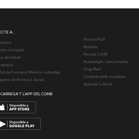
ECTE A...
Pòlissa RCP
 prèvia
Notícies
stre col·legial
Revista CoMB
a de treball
Avantatges i descomptes
legiació
Grup Med
itut de Formació Mèdica i Lideratge
Contacte amb nosaltres
grama de Protecció Social
Agenda Cultural
CARREGA’T L’APP DEL COMB