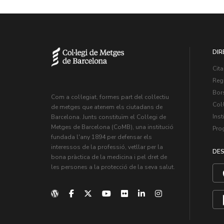
DIR
Cita
Regi
Bors
Com a col·legiat, formes part del col·lectiu
Col·
de metges que atenem els ciutadans de
Inst
Barcelona. Junts constituïm el Col·legi de
Metges de Barcelona (CoMB), una institució
Pro
fundada l'any 1894 per defensar els
interessos de la professió, vetllar per la
DES
bona pràctica de la medicina i pel dret de
les persones a la protecció de la seva salut.