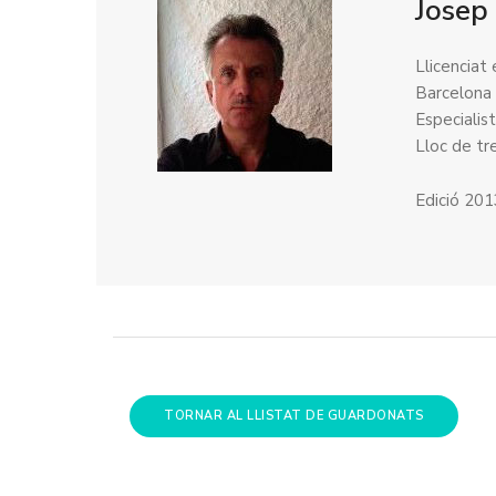
Josep 
Llicenciat
Barcelona
Especialis
Lloc de tr
Edició 20
TORNAR AL LLISTAT DE GUARDONATS