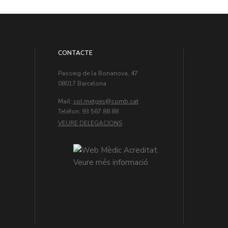
CONTACTE
Passeig de la Bonanova, 47
08017 Barcelona
Mail:
col.metges
Teléfon: 93 567 88 88
VEURE DELEGACIONS