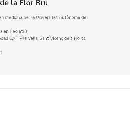
de la Flor Brú
 en medicina per la Universitat Autònoma de
ta en Pediatría
eball CAP Vila Vella, Sant Vicenç dels Horts.
13