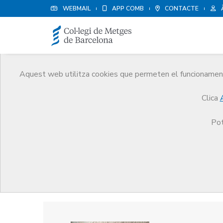
WEBMAIL
APP COMB
CONTACTE
Aquest web utilitza cookies que permeten el funcionament 
Premis
Clica
El CoMB
Premis
Guardonat Edició 2013
Pot
Guardonat Edició 2013