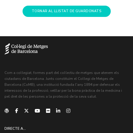
TORNAR AL LLISTAT DE GUARDONATS
Com a col·legiat, formes part del col·lectiu de metges que atenem els
ciutadans de Barcelona. Junts constituïm el Col·legi de Metges de
Barcelona (CoMB), una institució fundada l'any 1894 per defensar els
interessos de la professió, vetllar per la bona pràctica de la medicina i
pel dret de les persones a la protecció de la seva salut.
DIRECTE A...