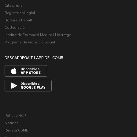
Cita prèvia
Registre col·legial
Borsa de treball
Col·legiació
Institut de Formació Mèdica i Lideratge
Programa de Protecció Social
DESCARREGA’T L’APP DEL COMB
Pòlissa RCP
Notícies
Revista CoMB