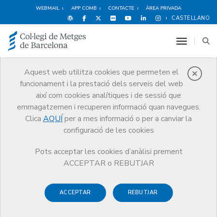
WEBMAIL
APP COMB
CONTACTE
ÀREA PRIVADA
CASTELLANO
toggle n
Aquest web utilitza cookies que permeten el
funcionament i la prestació dels serveis del web
Premis
així com cookies analítiques i de sessió que
El CoMB
Premis
Guardonat Edició 2013
emmagatzemen i recuperen informació quan navegues.
Clica
AQUÍ
per a mes informació o per a canviar la
configuració de les cookies
Pots acceptar les cookies d’anàlisi prement
Guardonat Edició 2013
ACCEPTAR o REBUTJAR
ACCEPTAR
REBUTJAR