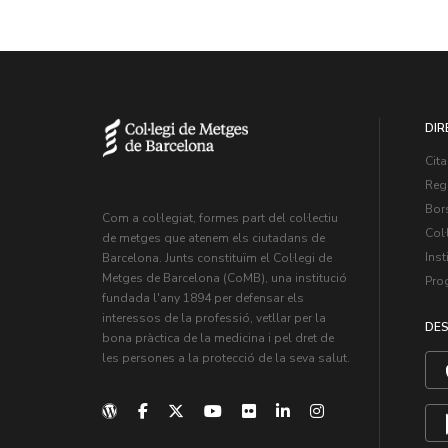
DIR
Cita
Regi
Bors
Com a col·legiat, formes part del col·lectiu
Col·
de metges que atenem els ciutadans de
Inst
Barcelona. Junts constituïm el Col·legi de
Metges de Barcelona (CoMB), una institució
Pro
fundada l'any 1894 per defensar els
interessos de la professió, vetllar per la
DES
bona pràctica de la medicina i pel dret de
les persones a la protecció de la seva salut.