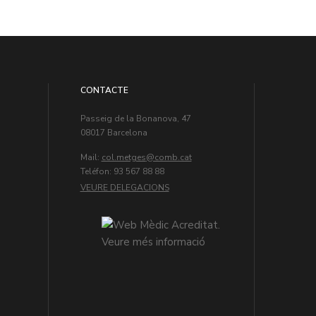
CONTACTE
Passeig de la Bonanova, 47
08017 Barcelona
Mail:
col.metges
Teléfon: 93 567 88 88
VEURE DELEGACIONS