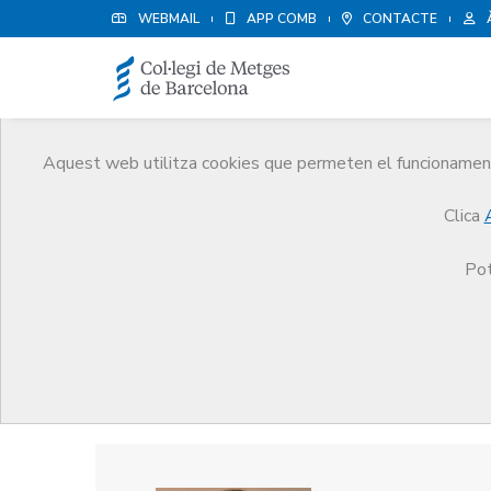
WEBMAIL
APP COMB
CONTACTE
Aquest web utilitza cookies que permeten el funcionament 
Premis
Clica
El CoMB
Premis
Guardonat Edició 2013
Pot
Guardonat Edició 2013