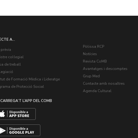
ECTE A...
Pòlissa RCP
 prèvia
Notícies
stre col·legial
Revista CoMB
a de treball
Avantatges i descomptes
legiació
Grup Med
itut de Formació Mèdica i Lideratge
Contacte amb nosaltres
grama de Protecció Social
Agenda Cultural
CARREGA’T L’APP DEL COMB