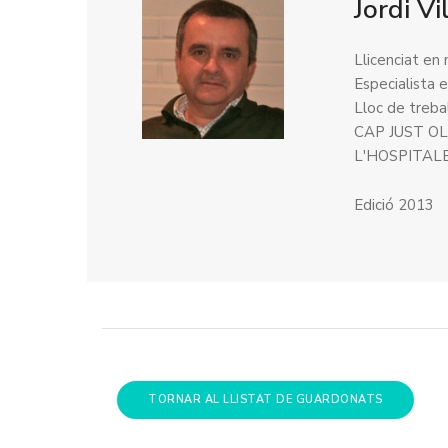
Jordi V
Llicenciat en
Especialist
Lloc de treb
CAP JUST O
L'HOSPITAL
Edició 2013
TORNAR AL LLISTAT DE GUARDONATS