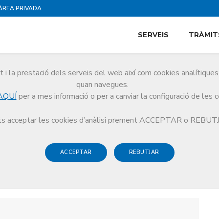
ÀREA PRIVADA
SERVEIS
TRÀMIT
i la prestació dels serveis del web així com cookies analítiqu
quan navegues.
AQUÍ
per a mes informació o per a canviar la configuració de les 
s acceptar les cookies d’anàlisi prement ACCEPTAR o REBU
ACCEPTAR
REBUTJAR