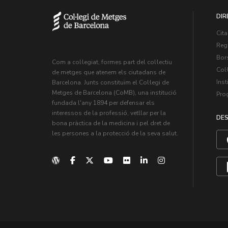
DIR
Cita
Regi
Bors
Com a col·legiat, formes part del col·lectiu
Col·
de metges que atenem els ciutadans de
Inst
Barcelona. Junts constituïm el Col·legi de
Metges de Barcelona (CoMB), una institució
Pro
fundada l'any 1894 per defensar els
interessos de la professió, vetllar per la
DES
bona pràctica de la medicina i pel dret de
les persones a la protecció de la seva salut.