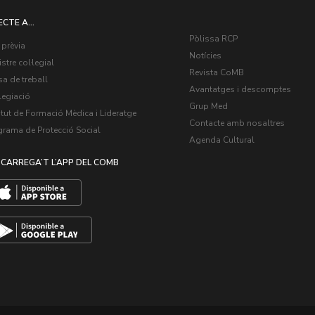
ECTE A...
Pòlissa RCP
 prèvia
Notícies
stre col·legial
Revista CoMB
a de treball
Avantatges i descomptes
legiació
Grup Med
itut de Formació Mèdica i Lideratge
Contacte amb nosaltres
grama de Protecció Social
Agenda Cultural
CARREGA’T L’APP DEL COMB