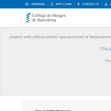
WEBMAIL
APP COMB
CONTACTE
Aquest web utilitza cookies que permeten el funcionament 
Premis
Clica
El CoMB
Premis
Guardonat Edició 2013
Pot
Guardonat Edició 2013