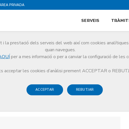
ÀREA PRIVADA
SERVEIS
TRÀMIT
i la prestació dels serveis del web així com cookies analítiqu
quan navegues.
AQUÍ
per a mes informació o per a canviar la configuració de les 
s acceptar les cookies d’anàlisi prement ACCEPTAR o REBU
ACCEPTAR
REBUTJAR