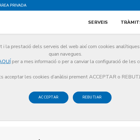
ÀREA PRIVADA
SERVEIS
TRÀMIT
i la prestació dels serveis del web així com cookies analítiqu
quan navegues.
AQUÍ
per a mes informació o per a canviar la configuració de les 
s acceptar les cookies d’anàlisi prement ACCEPTAR o REBU
ACCEPTAR
REBUTJAR