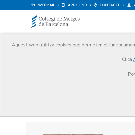
WEBMAIL
APP COMB
CONTACTE
Aquest web utilitza cookies que permeten el funcionament 
Premis
Clica
El CoMB
Premis
Guardonat Edició 2010
Pot
Guardonat Edició 2010