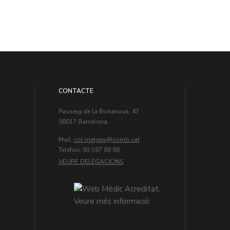
CONTACTE
Passeig de la Bonanova, 47
08017 Barcelona
Mail:
col.metges
Teléfon: 93 567 88 88
VEURE DELEGACIONS