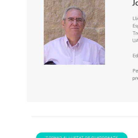
J
Ll
Es
Tr
UA
Ed
Pe
pr