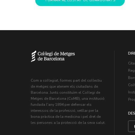
TORNAR AL LLISTAT DE GUARDONATS
DIR
Cita
Regi
Bors
Com a col·legiat, formes part del col·lectiu
Col·
de metges que atenem els ciutadans de
Inst
Barcelona. Junts constituïm el Col·legi de
Metges de Barcelona (CoMB), una institució
Pro
fundada l'any 1894 per defensar els
interessos de la professió, vetllar per la
DES
bona pràctica de la medicina i pel dret de
les persones a la protecció de la seva salut.