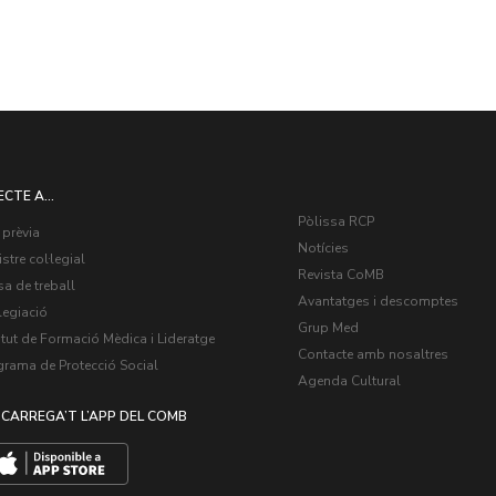
ECTE A...
Pòlissa RCP
 prèvia
Notícies
stre col·legial
Revista CoMB
a de treball
Avantatges i descomptes
legiació
Grup Med
itut de Formació Mèdica i Lideratge
Contacte amb nosaltres
grama de Protecció Social
Agenda Cultural
CARREGA’T L’APP DEL COMB