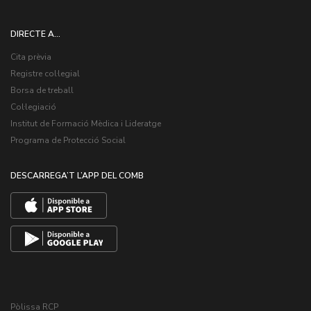
DIRECTE A...
Cita prèvia
Registre col·legial
Borsa de treball
Col·legiació
Institut de Formació Mèdica i Lideratge
Programa de Protecció Social
DESCARREGA’T L’APP DEL COMB
Pòlissa RCP