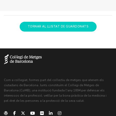
TORNAR AL LLISTAT DE GUARDONATS
Com a col·legiat, formes part del col·lectiu de metges que atenem els
ciutadans de Barcelona. Junts constituïm el Col·legi de Metges de
Barcelona (CoMB), una institució fundada l'any 1894 per defensar els
interessos de la professió, vetllar per la bona pràctica de la medicina i
pel dret de les persones a la protecció de la seva salut.