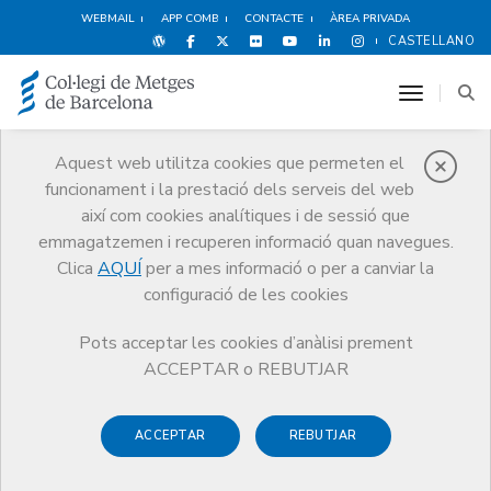
WEBMAIL
APP COMB
CONTACTE
ÀREA PRIVADA
CASTELLANO
toggle n
Aquest web utilitza cookies que permeten el
funcionament i la prestació dels serveis del web
Premis
així com cookies analítiques i de sessió que
El CoMB
Premis
Guardonat Edició 2010
emmagatzemen i recuperen informació quan navegues.
Clica
AQUÍ
per a mes informació o per a canviar la
configuració de les cookies
Pots acceptar les cookies d’anàlisi prement
Guardonat Edició 2010
ACCEPTAR o REBUTJAR
ACCEPTAR
REBUTJAR